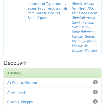
detection of Trypanosoma
Abdelli, Amine
;
evansi in domestic animals
Van Reet, Nick
;
from Ghardaïa district,
Mohamed Cherif,
South Algeria
Abdellah
;
Ansel,
Samir
;
Fettata,
Said
;
Dehou,
Sara
;
Bebronne,
Nicolas
;
Geerts,
Manon
;
Balharbi,
Fatima
;
Ait-
Oudhia, Khatima
Découvrir
Auteur(e)
Ait-Oudhia, Khatima
1
Ansel, Samir
1
Büscher, Philippe
1