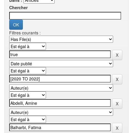
Dans :
Chercher
Filtres courants :