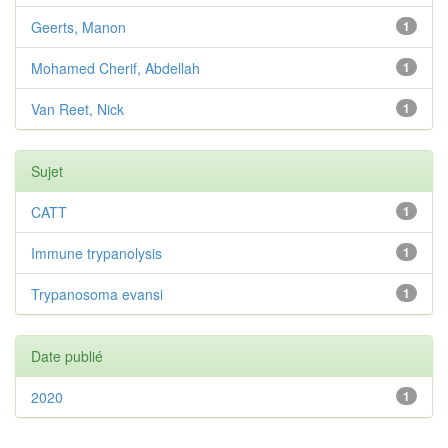
Geerts, Manon
1
Mohamed Cherif, Abdellah
1
Van Reet, Nick
1
Sujet
CATT
1
Immune trypanolysis
1
Trypanosoma evansi
1
Date publié
2020
1