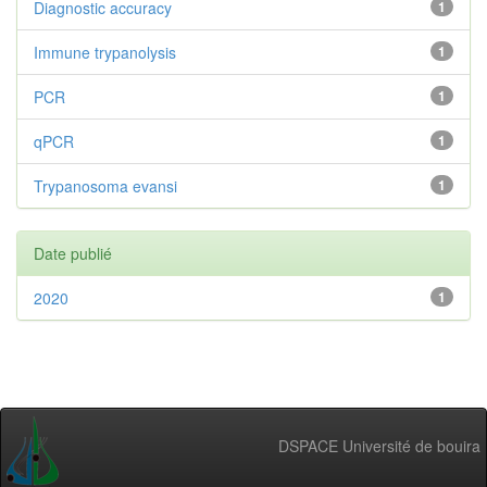
Diagnostic accuracy
1
Immune trypanolysis
1
PCR
1
qPCR
1
Trypanosoma evansi
1
Date publié
2020
1
DSPACE Université de bouira