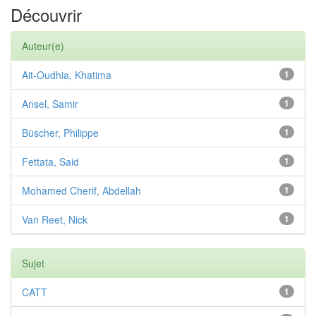
Découvrir
Auteur(e)
Ait-Oudhia, Khatima
1
Ansel, Samir
1
Büscher, Philippe
1
Fettata, Said
1
Mohamed Cherif, Abdellah
1
Van Reet, Nick
1
Sujet
CATT
1