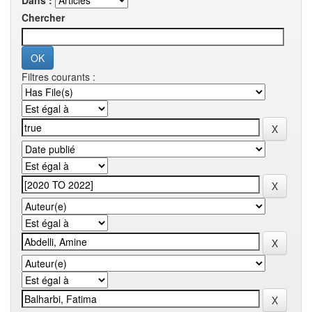
Dans :
Chercher
Filtres courants :