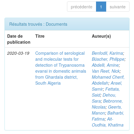
précédente
1
suivante
Résultats trouvés : Documents
Date de
Titre
Auteur(s)
publication
2020-03-19
Comparison of serological
Benfodil, Karima
;
and molecular tests for
Büscher, Philippe
;
detection of Trypanosoma
Abdelli, Amine
;
evansi in domestic animals
Van Reet, Nick
;
from Ghardaïa district,
Mohamed Cherif,
South Algeria
Abdellah
;
Ansel,
Samir
;
Fettata,
Said
;
Dehou,
Sara
;
Bebronne,
Nicolas
;
Geerts,
Manon
;
Balharbi,
Fatima
;
Ait-
Oudhia, Khatima