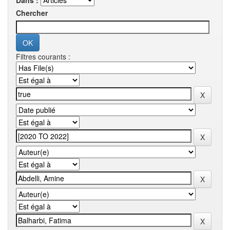
Dans :
Chercher
Filtres courants :