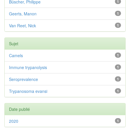
Büscher, Philippe
1
Geerts, Manon
1
Van Reet, Nick
1
Sujet
Camels
1
Immune trypanolysis
1
Seroprevalence
1
Trypanosoma evansi
1
Date publié
2020
1