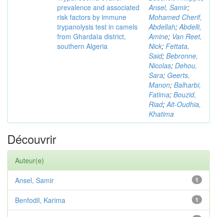
prevalence and associated
Ansel, Samir
;
risk factors by immune
Mohamed Cherif,
trypanolysis test in camels
Abdellah
;
Abdelli,
from Ghardaïa district,
Amine
;
Van Reet,
southern Algeria
Nick
;
Fettata,
Said
;
Bebronne,
Nicolas
;
Dehou,
Sara
;
Geerts,
Manon
;
Balharbi,
Fatima
;
Bouzid,
Riad
;
Ait-Oudhia,
Khatima
Découvrir
Auteur(e)
Ansel, Samir
1
Benfodil, Karima
1