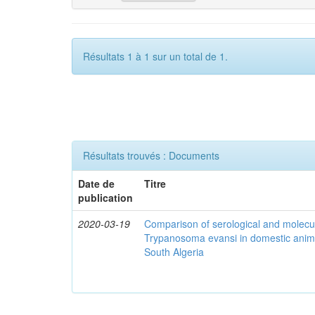
Résultats 1 à 1 sur un total de 1.
Résultats trouvés : Documents
Date de
Titre
publication
2020-03-19
Comparison of serological and molecula
Trypanosoma evansi in domestic anima
South Algeria