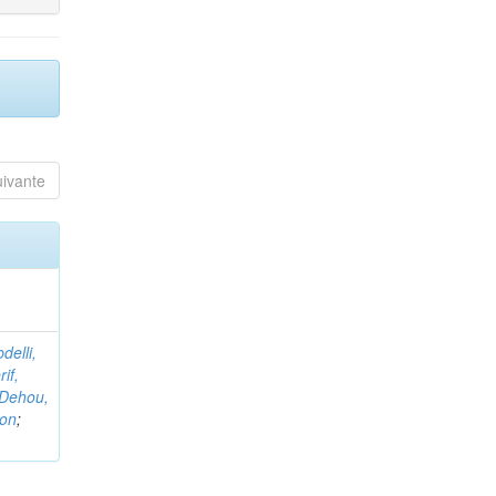
uivante
delli,
if,
Dehou,
non
;