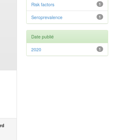
Risk factors
1
Seroprevalence
1
Date publié
2020
1
rd