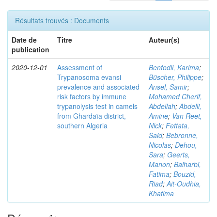
Résultats trouvés : Documents
Date de
Titre
Auteur(s)
publication
2020-12-01
Assessment of
Benfodil, Karima
;
Trypanosoma evansi
Büscher, Philippe
;
prevalence and associated
Ansel, Samir
;
risk factors by immune
Mohamed Cherif,
trypanolysis test in camels
Abdellah
;
Abdelli,
from Ghardaïa district,
Amine
;
Van Reet,
southern Algeria
Nick
;
Fettata,
Said
;
Bebronne,
Nicolas
;
Dehou,
Sara
;
Geerts,
Manon
;
Balharbi,
Fatima
;
Bouzid,
Riad
;
Ait-Oudhia,
Khatima