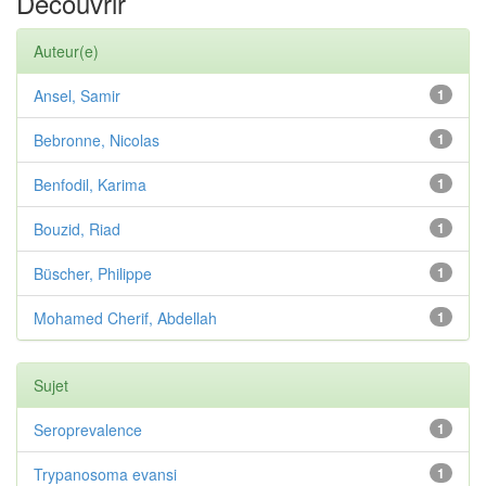
Découvrir
Auteur(e)
Ansel, Samir
1
Bebronne, Nicolas
1
Benfodil, Karima
1
Bouzid, Riad
1
Büscher, Philippe
1
Mohamed Cherif, Abdellah
1
Sujet
Seroprevalence
1
Trypanosoma evansi
1