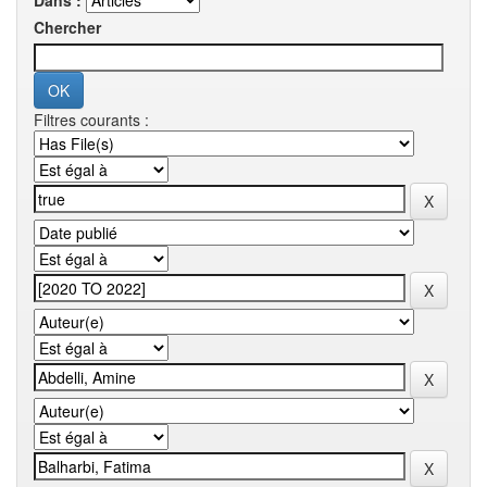
Dans :
Chercher
Filtres courants :