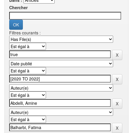
Dans :
Chercher
Filtres courants :