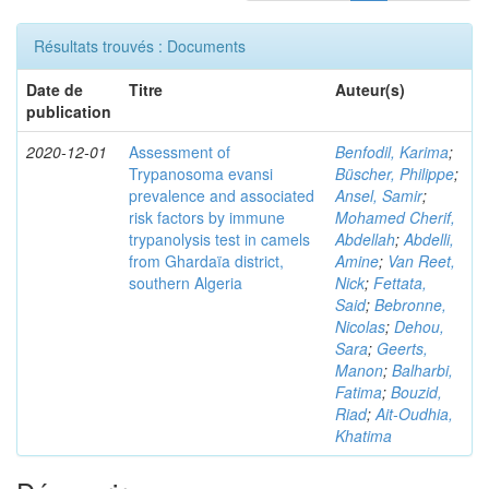
Résultats trouvés : Documents
Date de
Titre
Auteur(s)
publication
2020-12-01
Assessment of
Benfodil, Karima
;
Trypanosoma evansi
Büscher, Philippe
;
prevalence and associated
Ansel, Samir
;
risk factors by immune
Mohamed Cherif,
trypanolysis test in camels
Abdellah
;
Abdelli,
from Ghardaïa district,
Amine
;
Van Reet,
southern Algeria
Nick
;
Fettata,
Said
;
Bebronne,
Nicolas
;
Dehou,
Sara
;
Geerts,
Manon
;
Balharbi,
Fatima
;
Bouzid,
Riad
;
Ait-Oudhia,
Khatima