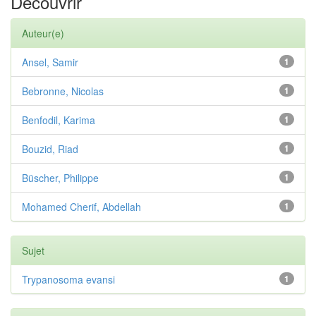
Découvrir
Auteur(e)
Ansel, Samir
1
Bebronne, Nicolas
1
Benfodil, Karima
1
Bouzid, Riad
1
Büscher, Philippe
1
Mohamed Cherif, Abdellah
1
Sujet
Trypanosoma evansi
1