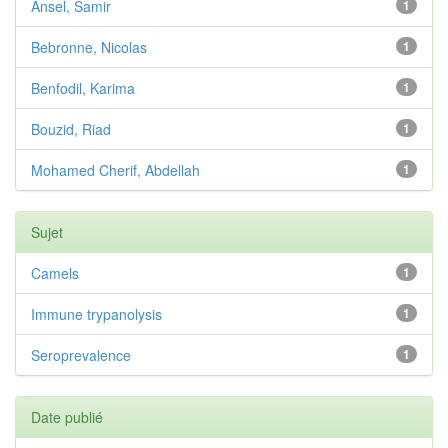
Ansel, Samir
1
Bebronne, Nicolas
1
Benfodil, Karima
1
Bouzid, Riad
1
Mohamed Cherif, Abdellah
1
Sujet
Camels
1
Immune trypanolysis
1
Seroprevalence
1
Date publié