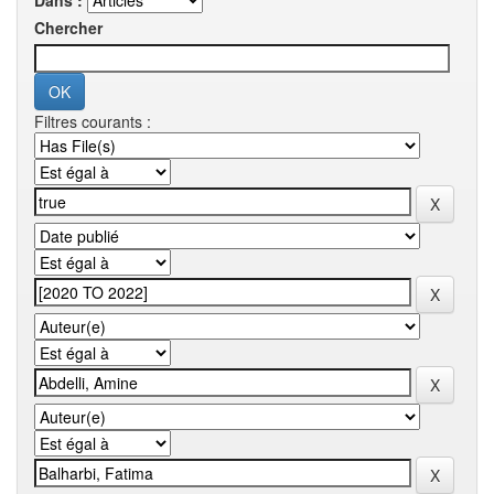
Dans :
Chercher
Filtres courants :