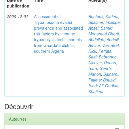
Date de
Titre
Auteur(s)
publication
2020-12-01
Assessment of
Benfodil, Karima
;
Trypanosoma evansi
Büscher, Philippe
;
prevalence and associated
Ansel, Samir
;
risk factors by immune
Mohamed Cherif,
trypanolysis test in camels
Abdellah
;
Abdelli,
from Ghardaïa district,
Amine
;
Van Reet,
southern Algeria
Nick
;
Fettata,
Said
;
Bebronne,
Nicolas
;
Dehou,
Sara
;
Geerts,
Manon
;
Balharbi,
Fatima
;
Bouzid,
Riad
;
Ait-Oudhia,
Khatima
Découvrir
Auteur(e)