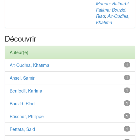
Manon
;
Balharbi,
Fatima
;
Bouzid,
Riad
;
Ait-Oudhia,
Khatima
Découvrir
Auteur(e)
Ait-Oudhia, Khatima
1
Ansel, Samir
1
Benfodil, Karima
1
Bouzid, Riad
1
Büscher, Philippe
1
Fettata, Said
1