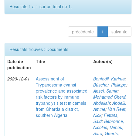
Résultats 1 à 1 sur un total de 1.
précédente
1
suivante
Résultats trouvés : Documents
Date de
Titre
Auteur(s)
publication
2020-12-01
Assessment of
Benfodil, Karima
;
Trypanosoma evansi
Büscher, Philippe
;
prevalence and associated
Ansel, Samir
;
risk factors by immune
Mohamed Cherif,
trypanolysis test in camels
Abdellah
;
Abdelli,
from Ghardaïa district,
Amine
;
Van Reet,
southern Algeria
Nick
;
Fettata,
Said
;
Bebronne,
Nicolas
;
Dehou,
Sara
;
Geerts,