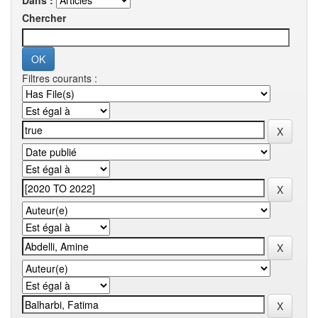
Dans :
Chercher
Filtres courants :