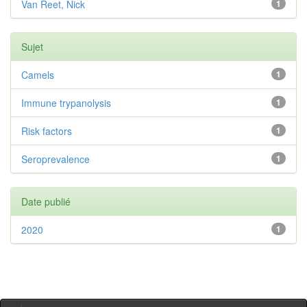
Van Reet, Nick
1
Sujet
Camels
1
Immune trypanolysis
1
Risk factors
1
Seroprevalence
1
Date publié
2020
1