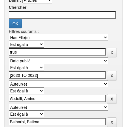
Dans :
Chercher
Filtres courants :