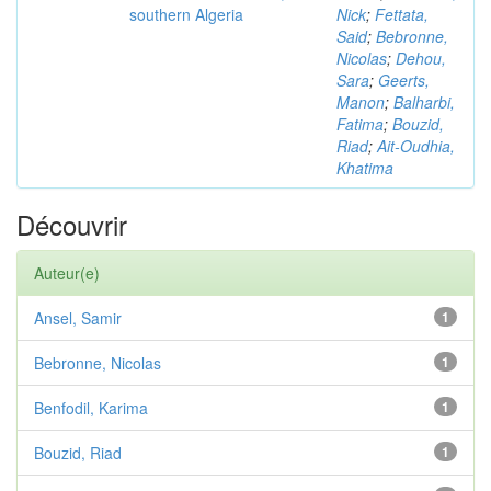
southern Algeria
Nick
;
Fettata,
Said
;
Bebronne,
Nicolas
;
Dehou,
Sara
;
Geerts,
Manon
;
Balharbi,
Fatima
;
Bouzid,
Riad
;
Ait-Oudhia,
Khatima
Découvrir
Auteur(e)
Ansel, Samir
1
Bebronne, Nicolas
1
Benfodil, Karima
1
Bouzid, Riad
1