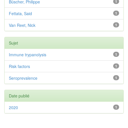
Büscher, Philippe
1
Fettata, Said
1
Van Reet, Nick
1
Sujet
Immune trypanolysis
1
Risk factors
1
Seroprevalence
1
Date publié
2020
1