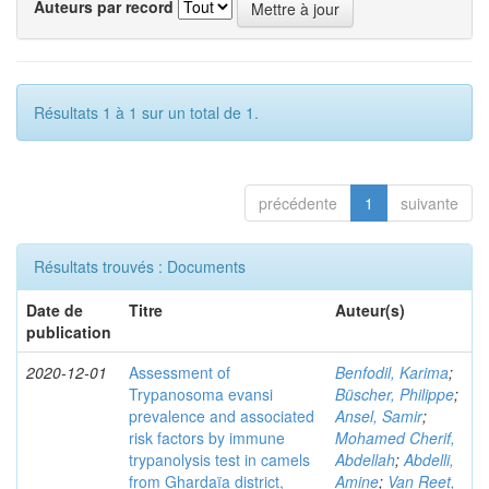
Auteurs par record
Résultats 1 à 1 sur un total de 1.
précédente
1
suivante
Résultats trouvés : Documents
Date de
Titre
Auteur(s)
publication
2020-12-01
Assessment of
Benfodil, Karima
;
Trypanosoma evansi
Büscher, Philippe
;
prevalence and associated
Ansel, Samir
;
risk factors by immune
Mohamed Cherif,
trypanolysis test in camels
Abdellah
;
Abdelli,
from Ghardaïa district,
Amine
;
Van Reet,