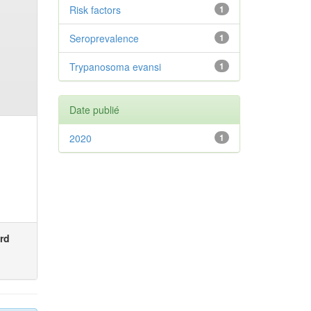
Risk factors
1
Seroprevalence
1
Trypanosoma evansi
1
Date publié
2020
1
rd