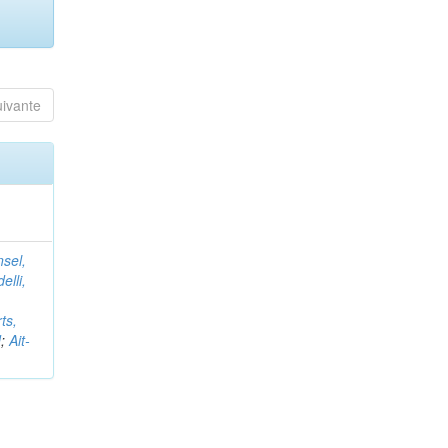
uivante
nsel,
elli,
ts,
d
;
Ait-