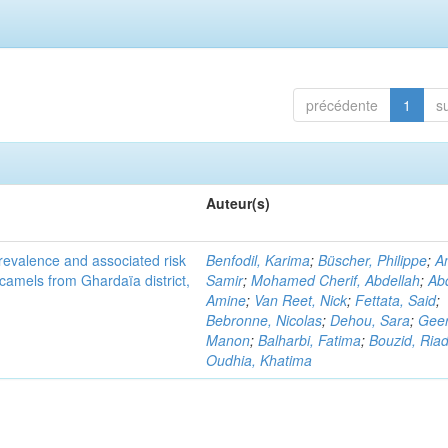
précédente
1
s
Auteur(s)
evalence and associated risk
Benfodil, Karima
;
Büscher, Philippe
;
A
 camels from Ghardaïa district,
Samir
;
Mohamed Cherif, Abdellah
;
Abd
Amine
;
Van Reet, Nick
;
Fettata, Said
;
Bebronne, Nicolas
;
Dehou, Sara
;
Geer
Manon
;
Balharbi, Fatima
;
Bouzid, Ria
Oudhia, Khatima