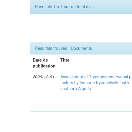
Résultats 1 à 1 sur un total de 1.
Résultats trouvés : Documents
Date de
Titre
publication
2020-12-01
Assessment of Trypanosoma evansi pr
factors by immune trypanolysis test in
southern Algeria