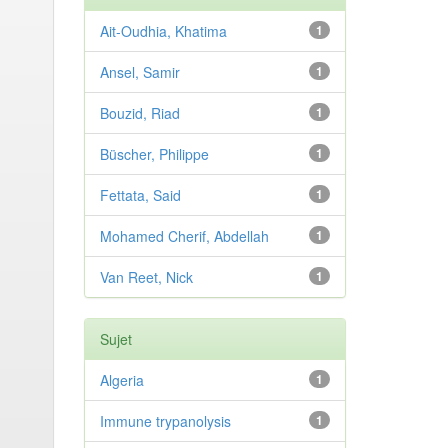
Ait-Oudhia, Khatima
1
Ansel, Samir
1
Bouzid, Riad
1
Büscher, Philippe
1
Fettata, Said
1
Mohamed Cherif, Abdellah
1
Van Reet, Nick
1
Sujet
Algeria
1
Immune trypanolysis
1