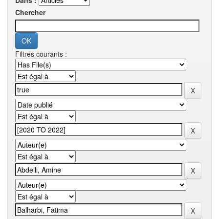
Dans :
Chercher
Filtres courants :