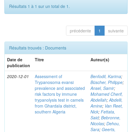
Résultats 1 à 1 sur un total de 1.
précédente
1
suivante
Résultats trouvés : Documents
Date de
Titre
Auteur(s)
publication
2020-12-01
Assessment of
Benfodil, Karima
;
Trypanosoma evansi
Büscher, Philippe
;
prevalence and associated
Ansel, Samir
;
risk factors by immune
Mohamed Cherif,
trypanolysis test in camels
Abdellah
;
Abdelli,
from Ghardaïa district,
Amine
;
Van Reet,
southern Algeria
Nick
;
Fettata,
Said
;
Bebronne,
Nicolas
;
Dehou,
Sara
;
Geerts,