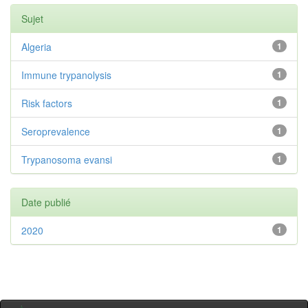
Sujet
Algeria
1
Immune trypanolysis
1
Risk factors
1
Seroprevalence
1
Trypanosoma evansi
1
Date publié
2020
1