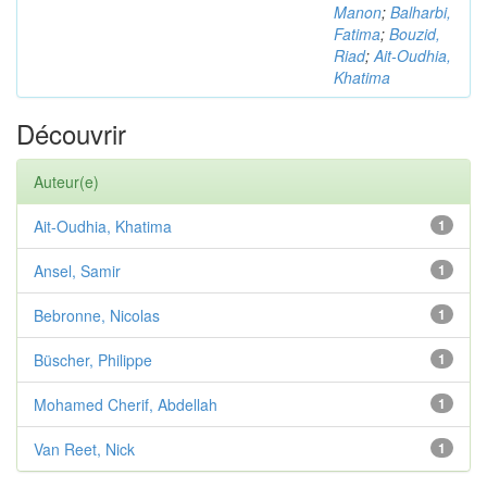
Manon
;
Balharbi,
Fatima
;
Bouzid,
Riad
;
Ait-Oudhia,
Khatima
Découvrir
Auteur(e)
Ait-Oudhia, Khatima
1
Ansel, Samir
1
Bebronne, Nicolas
1
Büscher, Philippe
1
Mohamed Cherif, Abdellah
1
Van Reet, Nick
1