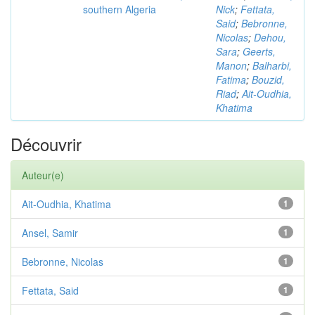
southern Algeria
Nick
;
Fettata,
Said
;
Bebronne,
Nicolas
;
Dehou,
Sara
;
Geerts,
Manon
;
Balharbi,
Fatima
;
Bouzid,
Riad
;
Ait-Oudhia,
Khatima
Découvrir
Auteur(e)
Ait-Oudhia, Khatima
1
Ansel, Samir
1
Bebronne, Nicolas
1
Fettata, Said
1