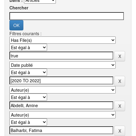
Dans :
Chercher
Filtres courants :