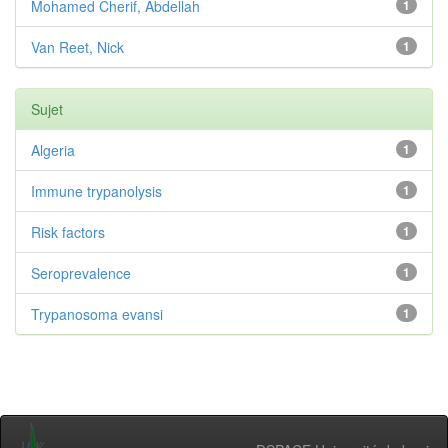
Mohamed Cherif, Abdellah
1
Van Reet, Nick
1
Sujet
Algeria
1
Immune trypanolysis
1
Risk factors
1
Seroprevalence
1
Trypanosoma evansi
1