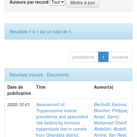
Auteurs par record
Résultats 1 à 1 sur un total de 1.
précédente
1
suivante
Résultats trouvés : Documents
Date de
Titre
Auteur(s)
publication
2020-12-01
Assessment of
Benfodil, Karima
;
Trypanosoma evansi
Büscher, Philippe
;
prevalence and associated
Ansel, Samir
;
risk factors by immune
Mohamed Cherif,
trypanolysis test in camels
Abdellah
;
Abdelli,
from Ghardaïa district,
Amine
;
Van Reet,