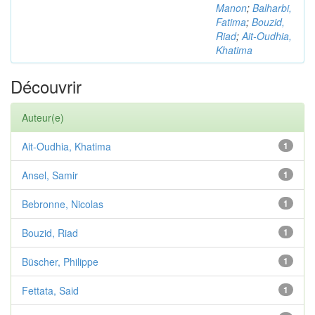
Manon
;
Balharbi,
Fatima
;
Bouzid,
Riad
;
Ait-Oudhia,
Khatima
Découvrir
Auteur(e)
Ait-Oudhia, Khatima
1
Ansel, Samir
1
Bebronne, Nicolas
1
Bouzid, Riad
1
Büscher, Philippe
1
Fettata, Said
1