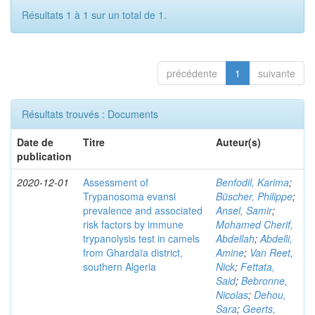
Résultats 1 à 1 sur un total de 1.
précédente
1
suivante
Résultats trouvés : Documents
Date de
Titre
Auteur(s)
publication
2020-12-01
Assessment of
Benfodil, Karima
;
Trypanosoma evansi
Büscher, Philippe
;
prevalence and associated
Ansel, Samir
;
risk factors by immune
Mohamed Cherif,
trypanolysis test in camels
Abdellah
;
Abdelli,
from Ghardaïa district,
Amine
;
Van Reet,
southern Algeria
Nick
;
Fettata,
Said
;
Bebronne,
Nicolas
;
Dehou,
Sara
;
Geerts,