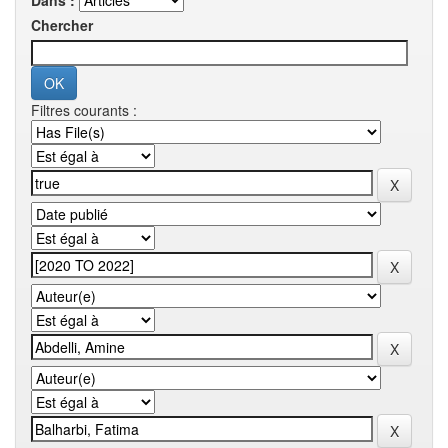
Dans :
Chercher
Filtres courants :