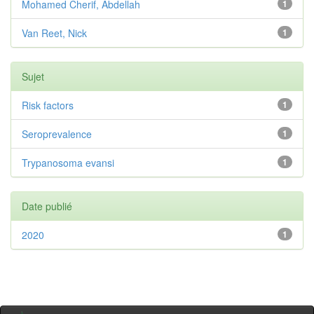
Mohamed Cherif, Abdellah
1
Van Reet, Nick
1
Sujet
Risk factors
1
Seroprevalence
1
Trypanosoma evansi
1
Date publié
2020
1