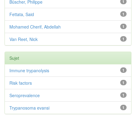
Büscher, Philippe
1
Fettata, Said
1
Mohamed Cherif, Abdellah
1
Van Reet, Nick
1
Sujet
Immune trypanolysis
1
Risk factors
1
Seroprevalence
1
Trypanosoma evansi
1