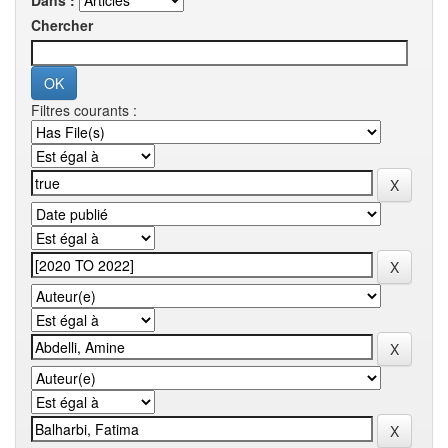
Dans :
Chercher
Filtres courants :