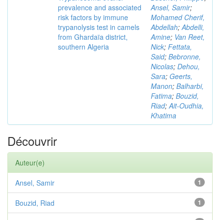
prevalence and associated
Ansel, Samir
;
risk factors by immune
Mohamed Cherif,
trypanolysis test in camels
Abdellah
;
Abdelli,
from Ghardaïa district,
Amine
;
Van Reet,
southern Algeria
Nick
;
Fettata,
Said
;
Bebronne,
Nicolas
;
Dehou,
Sara
;
Geerts,
Manon
;
Balharbi,
Fatima
;
Bouzid,
Riad
;
Ait-Oudhia,
Khatima
Découvrir
Auteur(e)
Ansel, Samir
1
Bouzid, Riad
1