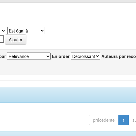
par
En order
Auteurs par reco
précédente
1
s