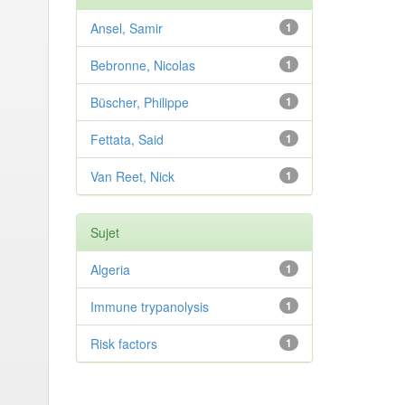
Ansel, Samir
1
Bebronne, Nicolas
1
Büscher, Philippe
1
Fettata, Said
1
Van Reet, Nick
1
Sujet
Algeria
1
Immune trypanolysis
1
Risk factors
1