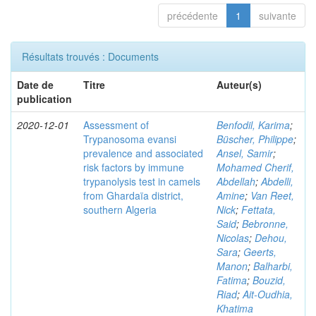
précédente
1
suivante
Résultats trouvés : Documents
Date de
Titre
Auteur(s)
publication
2020-12-01
Assessment of
Benfodil, Karima
;
Trypanosoma evansi
Büscher, Philippe
;
prevalence and associated
Ansel, Samir
;
risk factors by immune
Mohamed Cherif,
trypanolysis test in camels
Abdellah
;
Abdelli,
from Ghardaïa district,
Amine
;
Van Reet,
southern Algeria
Nick
;
Fettata,
Said
;
Bebronne,
Nicolas
;
Dehou,
Sara
;
Geerts,
Manon
;
Balharbi,
Fatima
;
Bouzid,
Riad
;
Ait-Oudhia,
Khatima