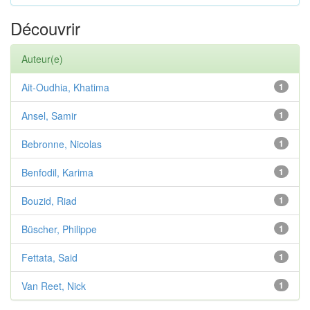
Découvrir
Auteur(e)
Ait-Oudhia, Khatima
1
Ansel, Samir
1
Bebronne, Nicolas
1
Benfodil, Karima
1
Bouzid, Riad
1
Büscher, Philippe
1
Fettata, Said
1
Van Reet, Nick
1