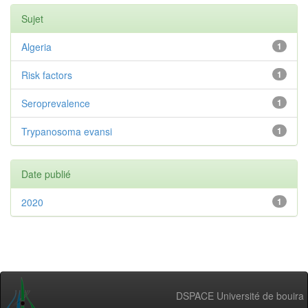
Sujet
Algeria
1
Risk factors
1
Seroprevalence
1
Trypanosoma evansi
1
Date publié
2020
1
DSPACE Université de bouira