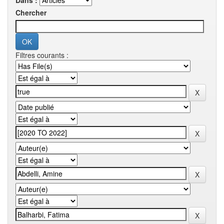
Dans :
Chercher
Filtres courants :