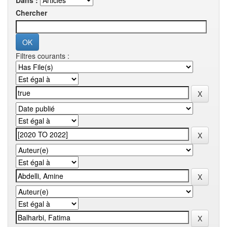
Dans :
Chercher
Filtres courants :