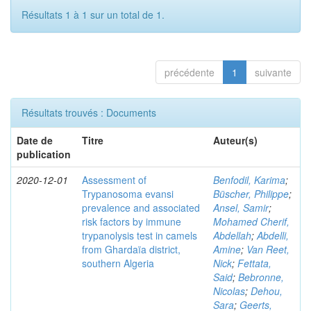
Résultats 1 à 1 sur un total de 1.
précédente
1
suivante
Résultats trouvés : Documents
Date de
Titre
Auteur(s)
publication
2020-12-01
Assessment of
Benfodil, Karima
;
Trypanosoma evansi
Büscher, Philippe
;
prevalence and associated
Ansel, Samir
;
risk factors by immune
Mohamed Cherif,
trypanolysis test in camels
Abdellah
;
Abdelli,
from Ghardaïa district,
Amine
;
Van Reet,
southern Algeria
Nick
;
Fettata,
Said
;
Bebronne,
Nicolas
;
Dehou,
Sara
;
Geerts,