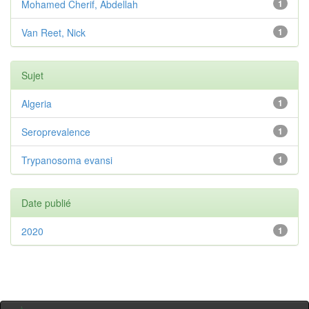
Mohamed Cherif, Abdellah
1
Van Reet, Nick
1
Sujet
Algeria
1
Seroprevalence
1
Trypanosoma evansi
1
Date publié
2020
1