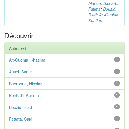
Manon
;
Balharbi,
Fatima
;
Bouzid,
Riad
;
Ait-Oudhia,
Khatima
Découvrir
Auteur(e)
Ait-Oudhia, Khatima
1
Ansel, Samir
1
Bebronne, Nicolas
1
Benfodil, Karima
1
Bouzid, Riad
1
Fettata, Said
1