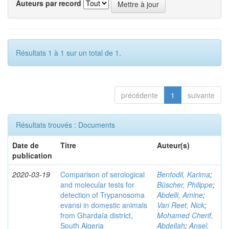
Auteurs par record
Résultats 1 à 1 sur un total de 1.
précédente
1
suivante
Résultats trouvés : Documents
Date de
Titre
Auteur(s)
publication
2020-03-19
Comparison of serological
Benfodil, Karima
;
and molecular tests for
Büscher, Philippe
;
detection of Trypanosoma
Abdelli, Amine
;
evansi in domestic animals
Van Reet, Nick
;
from Ghardaïa district,
Mohamed Cherif,
South Algeria
Abdellah
;
Ansel,