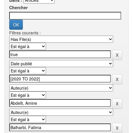
Dans :
Chercher
Filtres courants :