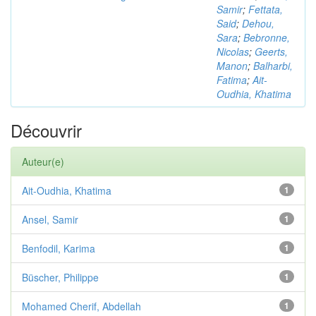
Samir
;
Fettata,
Said
;
Dehou,
Sara
;
Bebronne,
Nicolas
;
Geerts,
Manon
;
Balharbi,
Fatima
;
Ait-
Oudhia, Khatima
Découvrir
Auteur(e)
Ait-Oudhia, Khatima
1
Ansel, Samir
1
Benfodil, Karima
1
Büscher, Philippe
1
Mohamed Cherif, Abdellah
1