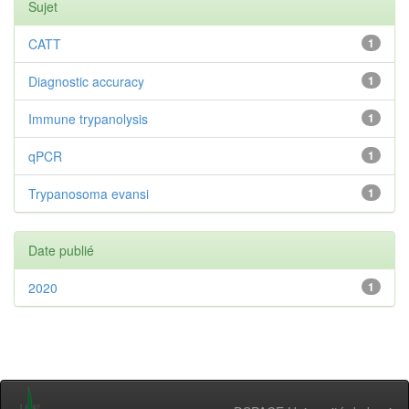
Sujet
CATT
1
Diagnostic accuracy
1
Immune trypanolysis
1
qPCR
1
Trypanosoma evansi
1
Date publié
2020
1