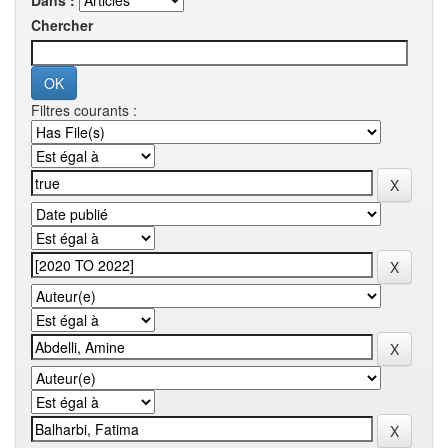
Dans :
Chercher
Filtres courants :