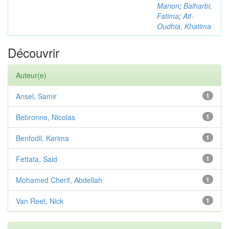
Manon
;
Balharbi,
Fatima
;
Ait-
Oudhia, Khatima
Découvrir
Auteur(e)
Ansel, Samir
1
Bebronne, Nicolas
1
Benfodil, Karima
1
Fettata, Said
1
Mohamed Cherif, Abdellah
1
Van Reet, Nick
1