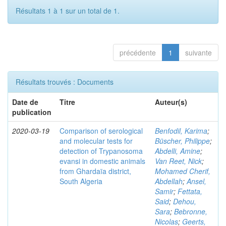
Résultats 1 à 1 sur un total de 1.
précédente
1
suivante
Résultats trouvés : Documents
Date de
Titre
Auteur(s)
publication
2020-03-19
Comparison of serological
Benfodil, Karima
;
and molecular tests for
Büscher, Philippe
;
detection of Trypanosoma
Abdelli, Amine
;
evansi in domestic animals
Van Reet, Nick
;
from Ghardaïa district,
Mohamed Cherif,
South Algeria
Abdellah
;
Ansel,
Samir
;
Fettata,
Said
;
Dehou,
Sara
;
Bebronne,
Nicolas
;
Geerts,