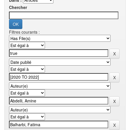
Dans :
Chercher
Filtres courants :