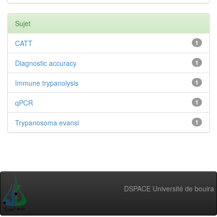
Sujet
CATT
1
Diagnostic accuracy
1
Immune trypanolysis
1
qPCR
1
Trypanosoma evansi
1
DSPACE Université de bouira