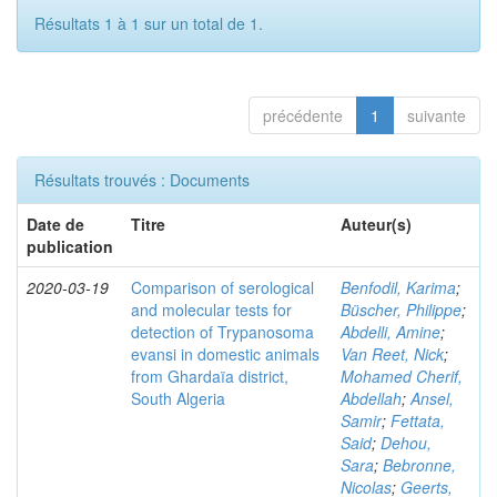
Résultats 1 à 1 sur un total de 1.
précédente
1
suivante
Résultats trouvés : Documents
Date de
Titre
Auteur(s)
publication
2020-03-19
Comparison of serological
Benfodil, Karima
;
and molecular tests for
Büscher, Philippe
;
detection of Trypanosoma
Abdelli, Amine
;
evansi in domestic animals
Van Reet, Nick
;
from Ghardaïa district,
Mohamed Cherif,
South Algeria
Abdellah
;
Ansel,
Samir
;
Fettata,
Said
;
Dehou,
Sara
;
Bebronne,
Nicolas
;
Geerts,