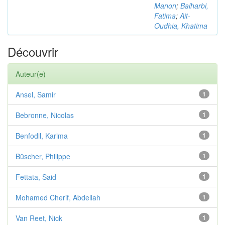
Manon
;
Balharbi,
Fatima
;
Ait-
Oudhia, Khatima
Découvrir
Auteur(e)
Ansel, Samir
1
Bebronne, Nicolas
1
Benfodil, Karima
1
Büscher, Philippe
1
Fettata, Said
1
Mohamed Cherif, Abdellah
1
Van Reet, Nick
1