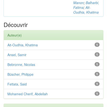
Manon
;
Balharbi,
Fatima
;
Ait-
Oudhia, Khatima
Découvrir
Auteur(e)
Ait-Oudhia, Khatima
1
Ansel, Samir
1
Bebronne, Nicolas
1
Büscher, Philippe
1
Fettata, Said
1
Mohamed Cherif, Abdellah
1