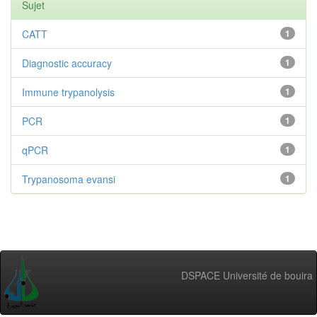
Sujet
CATT
1
Diagnostic accuracy
1
Immune trypanolysis
1
PCR
1
qPCR
1
Trypanosoma evansi
1
DSPACE Université de bouira