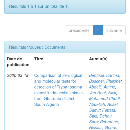
Résultats 1 à 1 sur un total de 1.
précédente
1
suivante
Résultats trouvés : Documents
Date de
Titre
Auteur(s)
publication
2020-03-19
Comparison of serological
Benfodil, Karima
;
and molecular tests for
Büscher, Philippe
;
detection of Trypanosoma
Abdelli, Amine
;
evansi in domestic animals
Van Reet, Nick
;
from Ghardaïa district,
Mohamed Cherif,
South Algeria
Abdellah
;
Ansel,
Samir
;
Fettata,
Said
;
Dehou,
Sara
;
Bebronne,
Nicolas
;
Geerts,