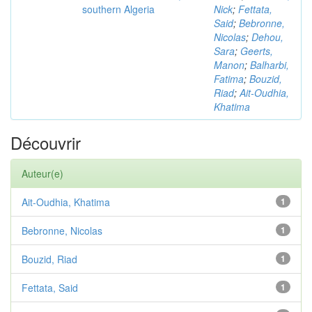
southern Algeria
Nick
;
Fettata,
Said
;
Bebronne,
Nicolas
;
Dehou,
Sara
;
Geerts,
Manon
;
Balharbi,
Fatima
;
Bouzid,
Riad
;
Ait-Oudhia,
Khatima
Découvrir
Auteur(e)
Ait-Oudhia, Khatima
1
Bebronne, Nicolas
1
Bouzid, Riad
1
Fettata, Said
1