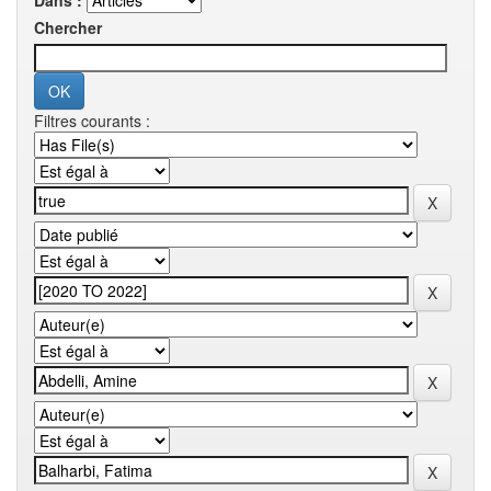
Dans :
Chercher
Filtres courants :