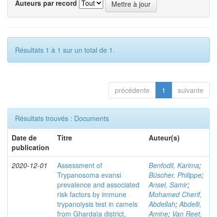
Auteurs par record
Résultats 1 à 1 sur un total de 1.
précédente
1
suivante
Résultats trouvés : Documents
Date de
Titre
Auteur(s)
publication
2020-12-01
Assessment of
Benfodil, Karima
;
Trypanosoma evansi
Büscher, Philippe
;
prevalence and associated
Ansel, Samir
;
risk factors by immune
Mohamed Cherif,
trypanolysis test in camels
Abdellah
;
Abdelli,
from Ghardaïa district,
Amine
;
Van Reet,