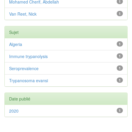
Mohamed Cherif, Abdellah
1
Van Reet, Nick
1
Sujet
Algeria
1
Immune trypanolysis
1
Seroprevalence
1
Trypanosoma evansi
1
Date publié
2020
1