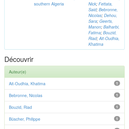
southern Algeria
Nick
;
Fettata,
Said
;
Bebronne,
Nicolas
;
Dehou,
Sara
;
Geerts,
Manon
;
Balharbi,
Fatima
;
Bouzid,
Riad
;
Ait-Oudhia,
Khatima
Découvrir
Auteur(e)
Ait-Oudhia, Khatima
1
Bebronne, Nicolas
1
Bouzid, Riad
1
Büscher, Philippe
1