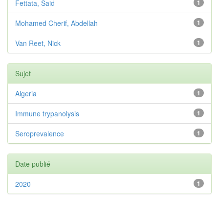
Fettata, Said
1
Mohamed Cherif, Abdellah
1
Van Reet, Nick
1
Sujet
Algeria
1
Immune trypanolysis
1
Seroprevalence
1
Date publié
2020
1