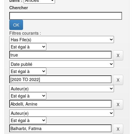
Dans :
Chercher
Filtres courants :