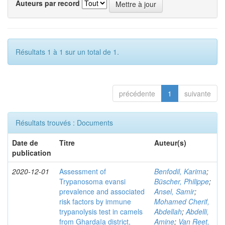
Auteurs par record
Résultats 1 à 1 sur un total de 1.
précédente
1
suivante
Résultats trouvés : Documents
Date de
Titre
Auteur(s)
publication
2020-12-01
Assessment of
Benfodil, Karima
;
Trypanosoma evansi
Büscher, Philippe
;
prevalence and associated
Ansel, Samir
;
risk factors by immune
Mohamed Cherif,
trypanolysis test in camels
Abdellah
;
Abdelli,
from Ghardaïa district,
Amine
;
Van Reet,