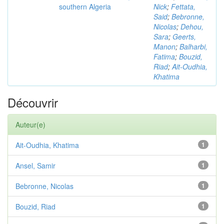
southern Algeria
Nick
;
Fettata,
Said
;
Bebronne,
Nicolas
;
Dehou,
Sara
;
Geerts,
Manon
;
Balharbi,
Fatima
;
Bouzid,
Riad
;
Ait-Oudhia,
Khatima
Découvrir
Auteur(e)
Ait-Oudhia, Khatima
1
Ansel, Samir
1
Bebronne, Nicolas
1
Bouzid, Riad
1