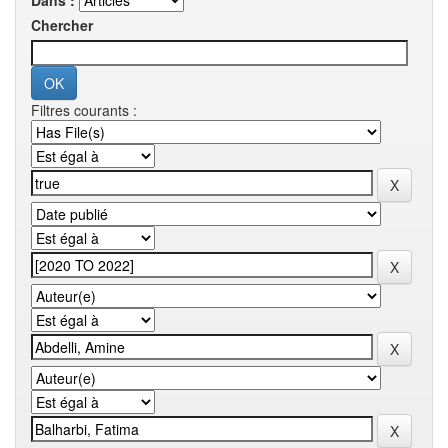
Dans :
Chercher
Filtres courants :