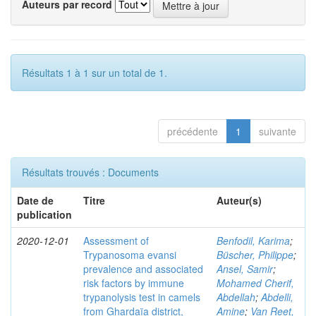
Auteurs par record
Résultats 1 à 1 sur un total de 1.
précédente
1
suivante
Résultats trouvés : Documents
Date de
Titre
Auteur(s)
publication
2020-12-01
Assessment of
Benfodil, Karima
;
Trypanosoma evansi
Büscher, Philippe
;
prevalence and associated
Ansel, Samir
;
risk factors by immune
Mohamed Cherif,
trypanolysis test in camels
Abdellah
;
Abdelli,
from Ghardaïa district,
Amine
;
Van Reet,