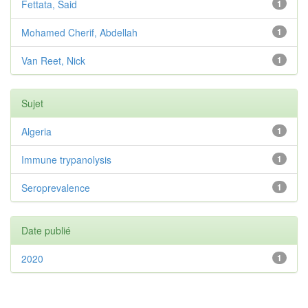
Fettata, Said
1
Mohamed Cherif, Abdellah
1
Van Reet, Nick
1
Sujet
Algeria
1
Immune trypanolysis
1
Seroprevalence
1
Date publié
2020
1