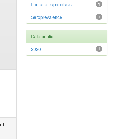
Immune trypanolysis
1
Seroprevalence
1
Date publié
2020
1
rd