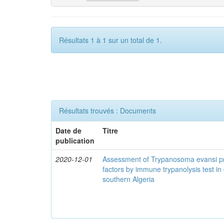
Résultats 1 à 1 sur un total de 1.
Résultats trouvés : Documents
Date de
Titre
publication
2020-12-01
Assessment of Trypanosoma evansi pr
factors by immune trypanolysis test in
southern Algeria