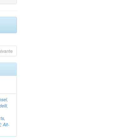
uivante
nsel,
elli,
ts,
d
;
Ait-