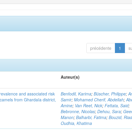
précédente
1
s
Auteur(s)
evalence and associated risk
Benfodil, Karima
;
Büscher, Philippe
;
A
 camels from Ghardaïa district,
Samir
;
Mohamed Cherif, Abdellah
;
Abd
Amine
;
Van Reet, Nick
;
Fettata, Said
;
Bebronne, Nicolas
;
Dehou, Sara
;
Geer
Manon
;
Balharbi, Fatima
;
Bouzid, Ria
Oudhia, Khatima