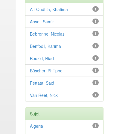
Ait-Oudhia, Khatima
1
Ansel, Samir
1
Bebronne, Nicolas
1
Benfodil, Karima
1
Bouzid, Riad
1
Büscher, Philippe
1
Fettata, Said
1
Van Reet, Nick
1
Sujet
Algeria
1