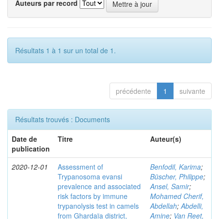
Auteurs par record
Résultats 1 à 1 sur un total de 1.
précédente
1
suivante
Résultats trouvés : Documents
Date de
Titre
Auteur(s)
publication
2020-12-01
Assessment of
Benfodil, Karima
;
Trypanosoma evansi
Büscher, Philippe
;
prevalence and associated
Ansel, Samir
;
risk factors by immune
Mohamed Cherif,
trypanolysis test in camels
Abdellah
;
Abdelli,
from Ghardaïa district,
Amine
;
Van Reet,