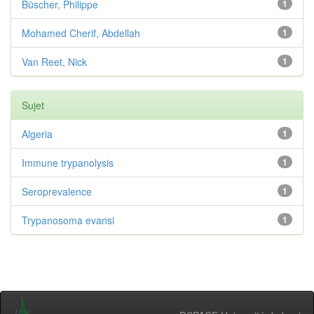
Büscher, Philippe
1
Mohamed Cherif, Abdellah
1
Van Reet, Nick
1
Sujet
Algeria
1
Immune trypanolysis
1
Seroprevalence
1
Trypanosoma evansi
1