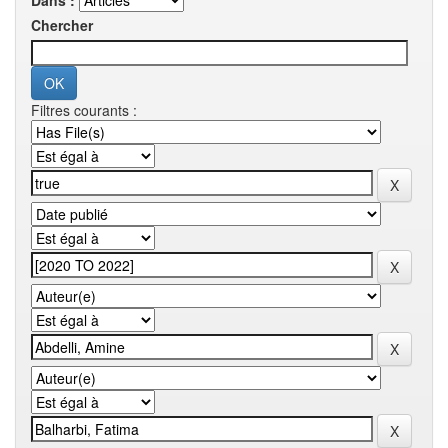
Dans :
Chercher
Filtres courants :