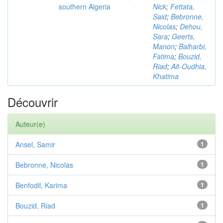
southern Algeria
Nick
;
Fettata,
Said
;
Bebronne,
Nicolas
;
Dehou,
Sara
;
Geerts,
Manon
;
Balharbi,
Fatima
;
Bouzid,
Riad
;
Ait-Oudhia,
Khatima
Découvrir
Auteur(e)
Ansel, Samir
1
Bebronne, Nicolas
1
Benfodil, Karima
1
Bouzid, Riad
1