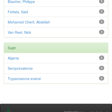
Büscher, Philippe
1
Fettata, Said
1
Mohamed Cherif, Abdellah
1
Van Reet, Nick
1
Sujet
Algeria
1
Seroprevalence
1
Trypanosoma evansi
1