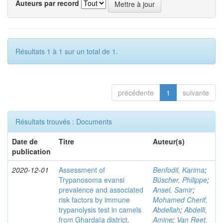
Auteurs par record
Résultats 1 à 1 sur un total de 1.
précédente
1
suivante
Résultats trouvés : Documents
Date de
Titre
Auteur(s)
publication
2020-12-01
Assessment of
Benfodil, Karima
;
Trypanosoma evansi
Büscher, Philippe
;
prevalence and associated
Ansel, Samir
;
risk factors by immune
Mohamed Cherif,
trypanolysis test in camels
Abdellah
;
Abdelli,
from Ghardaïa district,
Amine
;
Van Reet,