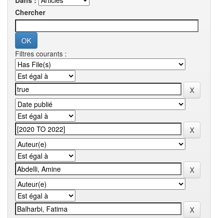
Dans :
Chercher
Filtres courants :