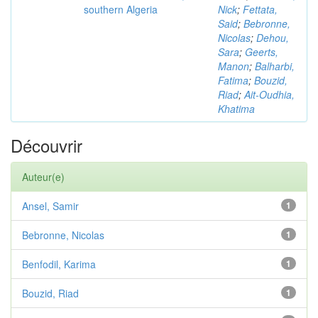
southern Algeria
Nick
;
Fettata,
Said
;
Bebronne,
Nicolas
;
Dehou,
Sara
;
Geerts,
Manon
;
Balharbi,
Fatima
;
Bouzid,
Riad
;
Ait-Oudhia,
Khatima
Découvrir
Auteur(e)
Ansel, Samir
1
Bebronne, Nicolas
1
Benfodil, Karima
1
Bouzid, Riad
1