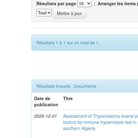
Résultats par page
|
Arranger les items 
Résultats 1 à 1 sur un total de 1.
Résultats trouvés : Documents
Date de
Titre
publication
2020-12-01
Assessment of Trypanosoma evansi pr
factors by immune trypanolysis test in
southern Algeria