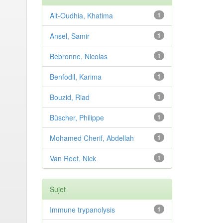
Ait-Oudhia, Khatima
1
Ansel, Samir
1
Bebronne, Nicolas
1
Benfodil, Karima
1
Bouzid, Riad
1
Büscher, Philippe
1
Mohamed Cherif, Abdellah
1
Van Reet, Nick
1
Sujet
Immune trypanolysis
1