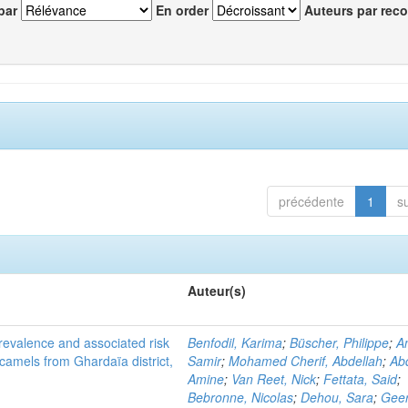
par
En order
Auteurs par reco
précédente
1
s
Auteur(s)
evalence and associated risk
Benfodil, Karima
;
Büscher, Philippe
;
A
 camels from Ghardaïa district,
Samir
;
Mohamed Cherif, Abdellah
;
Abd
Amine
;
Van Reet, Nick
;
Fettata, Said
;
Bebronne, Nicolas
;
Dehou, Sara
;
Geer