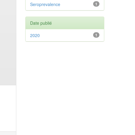
Seroprevalence
1
Date publié
2020
1