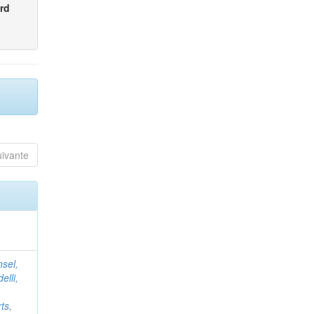
rd
uivante
nsel,
elli,
ts,