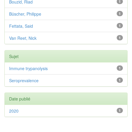
Bouzid, Riad
1
Büscher, Philippe
1
Fettata, Said
1
Van Reet, Nick
1
Sujet
Immune trypanolysis
1
Seroprevalence
1
Date publié
2020
1