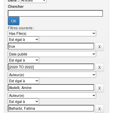
Dans :
Chercher
Filtres courants :