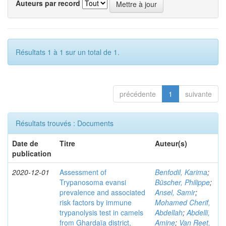
Auteurs par record
Résultats 1 à 1 sur un total de 1.
précédente
1
suivante
Résultats trouvés : Documents
Date de
Titre
Auteur(s)
publication
2020-12-01
Assessment of
Benfodil, Karima
;
Trypanosoma evansi
Büscher, Philippe
;
prevalence and associated
Ansel, Samir
;
risk factors by immune
Mohamed Cherif,
trypanolysis test in camels
Abdellah
;
Abdelli,
from Ghardaïa district,
Amine
;
Van Reet,