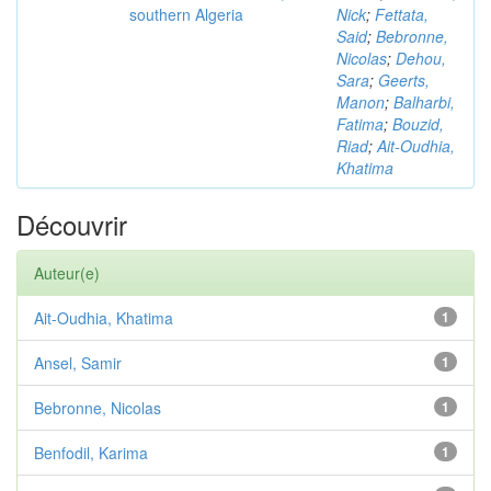
southern Algeria
Nick
;
Fettata,
Said
;
Bebronne,
Nicolas
;
Dehou,
Sara
;
Geerts,
Manon
;
Balharbi,
Fatima
;
Bouzid,
Riad
;
Ait-Oudhia,
Khatima
Découvrir
Auteur(e)
Ait-Oudhia, Khatima
1
Ansel, Samir
1
Bebronne, Nicolas
1
Benfodil, Karima
1