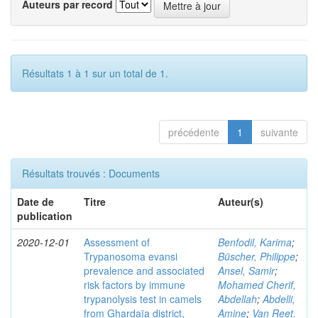
Auteurs par record
Résultats 1 à 1 sur un total de 1.
précédente
1
suivante
Résultats trouvés : Documents
Date de
Titre
Auteur(s)
publication
2020-12-01
Assessment of
Benfodil, Karima
;
Trypanosoma evansi
Büscher, Philippe
;
prevalence and associated
Ansel, Samir
;
risk factors by immune
Mohamed Cherif,
trypanolysis test in camels
Abdellah
;
Abdelli,
from Ghardaïa district,
Amine
;
Van Reet,