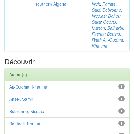
southern Algeria
Nick
;
Fettata,
Said
;
Bebronne,
Nicolas
;
Dehou,
Sara
;
Geerts,
Manon
;
Balharbi,
Fatima
;
Bouzid,
Riad
;
Ait-Oudhia,
Khatima
Découvrir
Auteur(e)
Ait-Oudhia, Khatima
1
Ansel, Samir
1
Bebronne, Nicolas
1
Benfodil, Karima
1