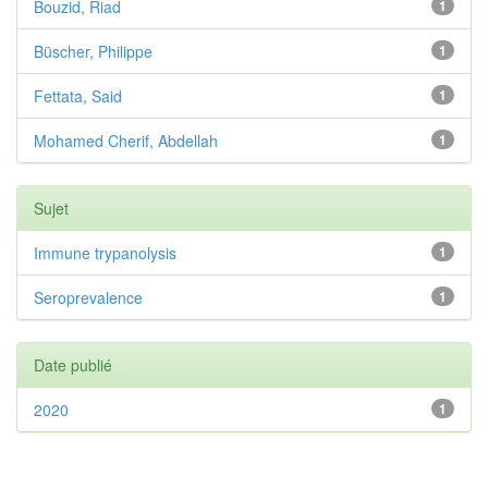
Bouzid, Riad
1
Büscher, Philippe
1
Fettata, Said
1
Mohamed Cherif, Abdellah
1
Sujet
Immune trypanolysis
1
Seroprevalence
1
Date publié
2020
1