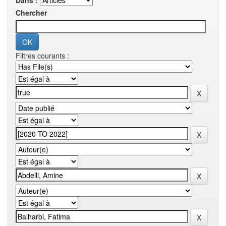
Dans :
Chercher
Filtres courants :