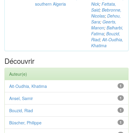
southern Algeria
Nick
;
Fettata,
Said
;
Bebronne,
Nicolas
;
Dehou,
Sara
;
Geerts,
Manon
;
Balharbi,
Fatima
;
Bouzid,
Riad
;
Ait-Oudhia,
Khatima
Découvrir
Auteur(e)
Ait-Oudhia, Khatima
1
Ansel, Samir
1
Bouzid, Riad
1
Büscher, Philippe
1