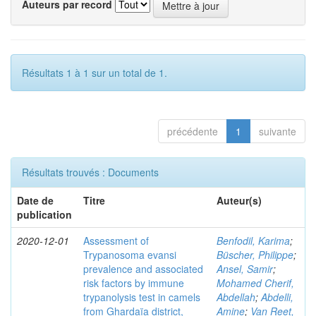
Auteurs par record
Résultats 1 à 1 sur un total de 1.
précédente
1
suivante
Résultats trouvés : Documents
Date de
Titre
Auteur(s)
publication
2020-12-01
Assessment of
Benfodil, Karima
;
Trypanosoma evansi
Büscher, Philippe
;
prevalence and associated
Ansel, Samir
;
risk factors by immune
Mohamed Cherif,
trypanolysis test in camels
Abdellah
;
Abdelli,
from Ghardaïa district,
Amine
;
Van Reet,