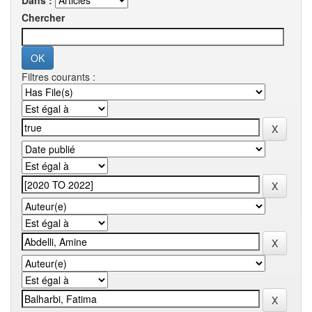
Dans :
Chercher
Filtres courants :