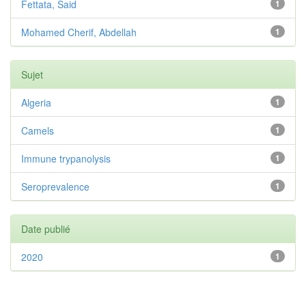
Fettata, Said
1
Mohamed Cherif, Abdellah
1
Sujet
Algeria
1
Camels
1
Immune trypanolysis
1
Seroprevalence
1
Date publié
2020
1