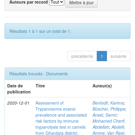
Auteurs par record
Résultats 1 à 1 sur un total de 1.
précédente
1
suivante
Résultats trouvés : Documents
Date de
Titre
Auteur(s)
publication
2020-12-01
Assessment of
Benfodil, Karima
;
Trypanosoma evansi
Büscher, Philippe
;
prevalence and associated
Ansel, Samir
;
risk factors by immune
Mohamed Cherif,
trypanolysis test in camels
Abdellah
;
Abdelli,
from Ghardaïa district,
Amine
;
Van Reet,