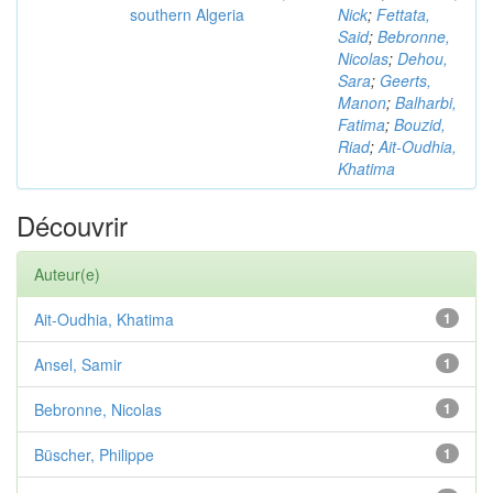
southern Algeria
Nick
;
Fettata,
Said
;
Bebronne,
Nicolas
;
Dehou,
Sara
;
Geerts,
Manon
;
Balharbi,
Fatima
;
Bouzid,
Riad
;
Ait-Oudhia,
Khatima
Découvrir
Auteur(e)
Ait-Oudhia, Khatima
1
Ansel, Samir
1
Bebronne, Nicolas
1
Büscher, Philippe
1