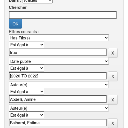
Dans :
Chercher
Filtres courants :