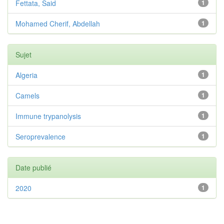
Fettata, Said
1
Mohamed Cherif, Abdellah
1
Sujet
Algeria
1
Camels
1
Immune trypanolysis
1
Seroprevalence
1
Date publié
2020
1