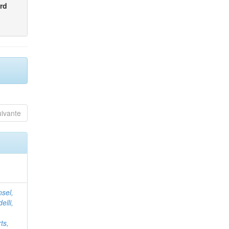
rd
uivante
nsel,
elli,
ts,