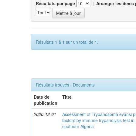
Résultats par page
|
Arranger les items 
Résultats 1 à 1 sur un total de 1.
Résultats trouvés : Documents
Date de
Titre
publication
2020-12-01
Assessment of Trypanosoma evansi pr
factors by immune trypanolysis test in
southern Algeria