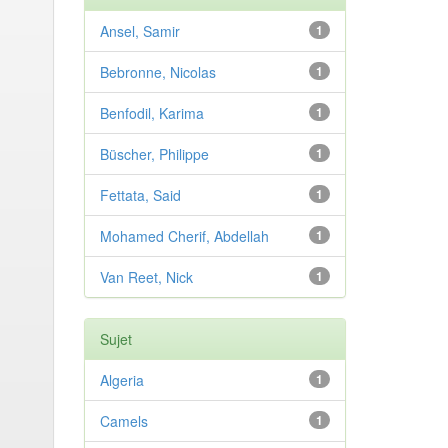
Ansel, Samir
1
Bebronne, Nicolas
1
Benfodil, Karima
1
Büscher, Philippe
1
Fettata, Said
1
Mohamed Cherif, Abdellah
1
Van Reet, Nick
1
Sujet
Algeria
1
Camels
1