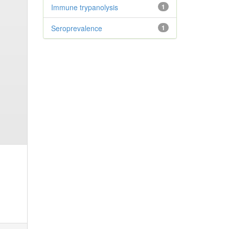
Immune trypanolysis
1
Seroprevalence
1