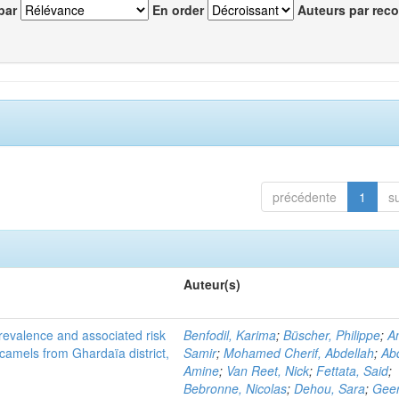
par
En order
Auteurs par reco
précédente
1
s
Auteur(s)
evalence and associated risk
Benfodil, Karima
;
Büscher, Philippe
;
A
 camels from Ghardaïa district,
Samir
;
Mohamed Cherif, Abdellah
;
Abd
Amine
;
Van Reet, Nick
;
Fettata, Said
;
Bebronne, Nicolas
;
Dehou, Sara
;
Geer