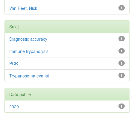
Van Reet, Nick
1
Sujet
Diagnostic accuracy
1
Immune trypanolysis
1
PCR
1
Trypanosoma evansi
1
Date publié
2020
1