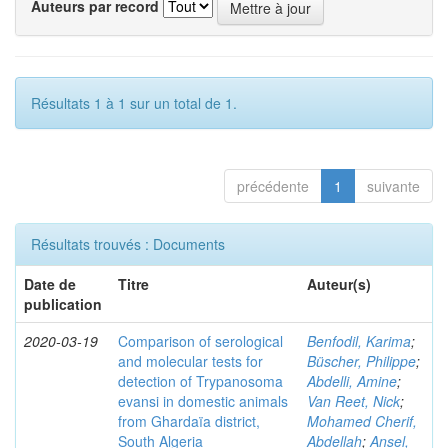
Auteurs par record
Résultats 1 à 1 sur un total de 1.
précédente
1
suivante
Résultats trouvés : Documents
Date de
Titre
Auteur(s)
publication
2020-03-19
Comparison of serological
Benfodil, Karima
;
and molecular tests for
Büscher, Philippe
;
detection of Trypanosoma
Abdelli, Amine
;
evansi in domestic animals
Van Reet, Nick
;
from Ghardaïa district,
Mohamed Cherif,
South Algeria
Abdellah
;
Ansel,