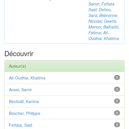
Samir
;
Fettata,
Said
;
Dehou,
Sara
;
Bebronne,
Nicolas
;
Geerts,
Manon
;
Balharbi,
Fatima
;
Ait-
Oudhia, Khatima
Découvrir
Auteur(e)
Ait-Oudhia, Khatima
1
Ansel, Samir
1
Benfodil, Karima
1
Büscher, Philippe
1
Fettata, Said
1