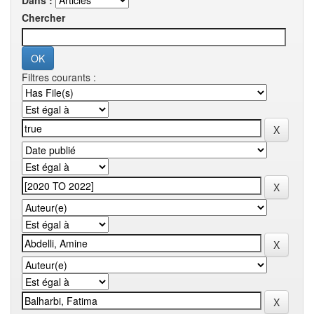
Dans :
Chercher
Filtres courants :