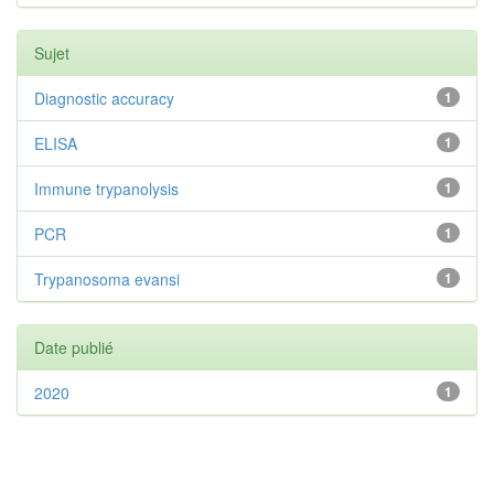
Sujet
Diagnostic accuracy
1
ELISA
1
Immune trypanolysis
1
PCR
1
Trypanosoma evansi
1
Date publié
2020
1