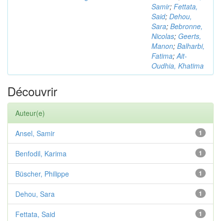
Samir
;
Fettata,
Said
;
Dehou,
Sara
;
Bebronne,
Nicolas
;
Geerts,
Manon
;
Balharbi,
Fatima
;
Ait-
Oudhia, Khatima
Découvrir
Auteur(e)
Ansel, Samir
1
Benfodil, Karima
1
Büscher, Philippe
1
Dehou, Sara
1
Fettata, Said
1