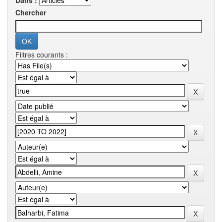
Dans :
Chercher
Filtres courants :