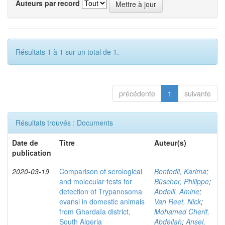
Auteurs par record
Résultats 1 à 1 sur un total de 1.
précédente
1
suivante
Résultats trouvés : Documents
Date de
Titre
Auteur(s)
publication
2020-03-19
Comparison of serological
Benfodil, Karima
;
and molecular tests for
Büscher, Philippe
;
detection of Trypanosoma
Abdelli, Amine
;
evansi in domestic animals
Van Reet, Nick
;
from Ghardaïa district,
Mohamed Cherif,
South Algeria
Abdellah
;
Ansel,