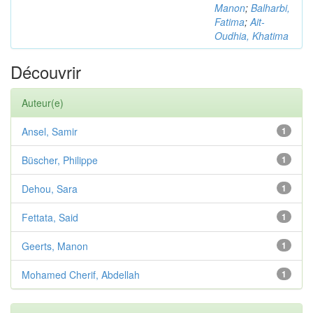
Manon
;
Balharbi,
Fatima
;
Ait-
Oudhia, Khatima
Découvrir
Auteur(e)
Ansel, Samir
1
Büscher, Philippe
1
Dehou, Sara
1
Fettata, Said
1
Geerts, Manon
1
Mohamed Cherif, Abdellah
1