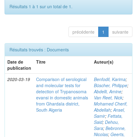
Résultats 1 à 1 sur un total de 1.
précédente
1
suivante
Résultats trouvés : Documents
Date de
Titre
Auteur(s)
publication
2020-03-19
Comparison of serological
Benfodil, Karima
;
and molecular tests for
Büscher, Philippe
;
detection of Trypanosoma
Abdelli, Amine
;
evansi in domestic animals
Van Reet, Nick
;
from Ghardaïa district,
Mohamed Cherif,
South Algeria
Abdellah
;
Ansel,
Samir
;
Fettata,
Said
;
Dehou,
Sara
;
Bebronne,
Nicolas
;
Geerts,