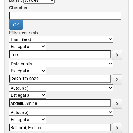
Dans :
Chercher
Filtres courants :