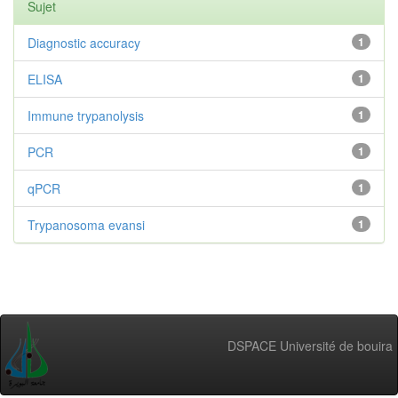
Sujet
Diagnostic accuracy
1
ELISA
1
Immune trypanolysis
1
PCR
1
qPCR
1
Trypanosoma evansi
1
DSPACE Université de bouira