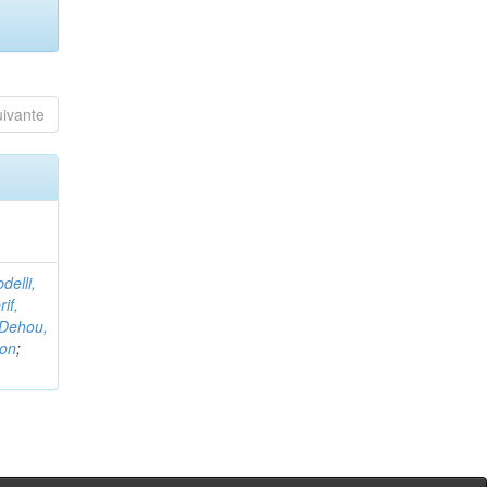
uivante
delli,
if,
Dehou,
non
;