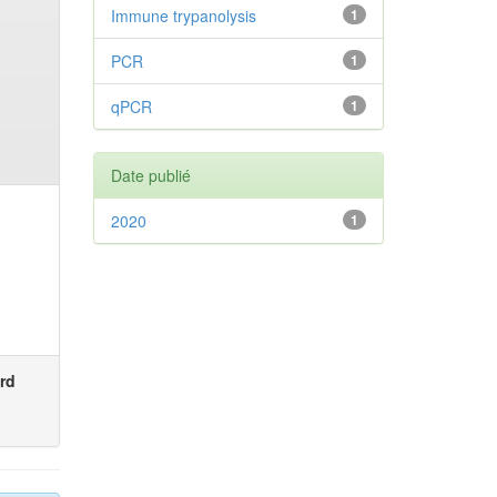
Immune trypanolysis
1
PCR
1
qPCR
1
Date publié
2020
1
rd