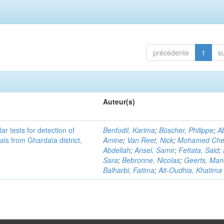
précédente
1
s
Auteur(s)
r tests for detection of
Benfodil, Karima
;
Büscher, Philippe
;
Ab
ls from Ghardaïa district,
Amine
;
Van Reet, Nick
;
Mohamed Cher
Abdellah
;
Ansel, Samir
;
Fettata, Said
;
Sara
;
Bebronne, Nicolas
;
Geerts, Ma
Balharbi, Fatima
;
Ait-Oudhia, Khatima