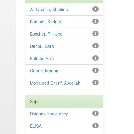
Ait-Oudhia, Khatima
1
Benfodil, Karima
1
Büscher, Philippe
1
Dehou, Sara
1
Fettata, Said
1
Geerts, Manon
1
Mohamed Cherif, Abdellah
1
Sujet
Diagnostic accuracy
1
ELISA
1