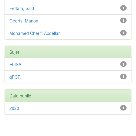
Fettata, Said
1
Geerts, Manon
1
Mohamed Cherif, Abdellah
1
Sujet
ELISA
1
qPCR
1
Date publié
2020
1