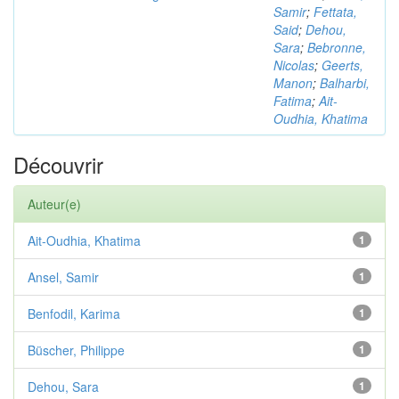
Samir
;
Fettata,
Said
;
Dehou,
Sara
;
Bebronne,
Nicolas
;
Geerts,
Manon
;
Balharbi,
Fatima
;
Ait-
Oudhia, Khatima
Découvrir
Auteur(e)
Ait-Oudhia, Khatima
1
Ansel, Samir
1
Benfodil, Karima
1
Büscher, Philippe
1
Dehou, Sara
1