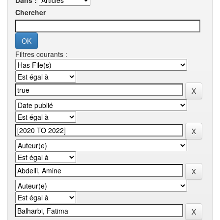
Dans :
Chercher
Filtres courants :