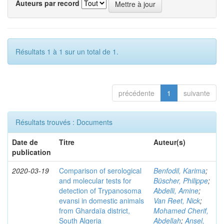
Auteurs par record
Résultats 1 à 1 sur un total de 1.
précédente
1
suivante
Résultats trouvés : Documents
Date de
Titre
Auteur(s)
publication
2020-03-19
Comparison of serological
Benfodil, Karima
;
and molecular tests for
Büscher, Philippe
;
detection of Trypanosoma
Abdelli, Amine
;
evansi in domestic animals
Van Reet, Nick
;
from Ghardaïa district,
Mohamed Cherif,
South Algeria
Abdellah
;
Ansel,