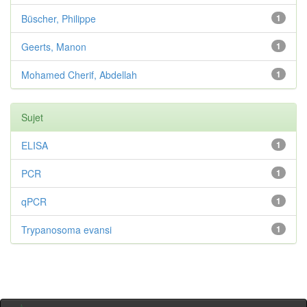
Büscher, Philippe
1
Geerts, Manon
1
Mohamed Cherif, Abdellah
1
Sujet
ELISA
1
PCR
1
qPCR
1
Trypanosoma evansi
1