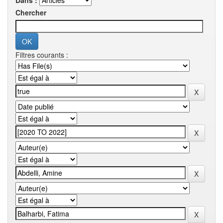
Dans :
Chercher
Filtres courants :