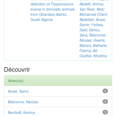
detection of Trypanosoma
Abdelli, Amine
;
evansi in domestic animals
Van Reet, Nick
;
from Ghardaïa district,
Mohamed Cherif,
South Algeria
Abdellah
;
Ansel,
Samir
;
Fettata,
Said
;
Dehou,
Sara
;
Bebronne,
Nicolas
;
Geerts,
Manon
;
Balharbi,
Fatima
;
Ait-
Oudhia, Khatima
Découvrir
Auteur(e)
Ansel, Samir
1
Bebronne, Nicolas
1
Benfodil, Karima
1