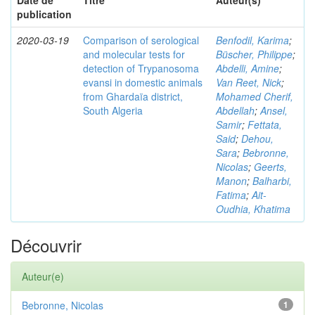
Date de
Titre
Auteur(s)
publication
2020-03-19
Comparison of serological
Benfodil, Karima
;
and molecular tests for
Büscher, Philippe
;
detection of Trypanosoma
Abdelli, Amine
;
evansi in domestic animals
Van Reet, Nick
;
from Ghardaïa district,
Mohamed Cherif,
South Algeria
Abdellah
;
Ansel,
Samir
;
Fettata,
Said
;
Dehou,
Sara
;
Bebronne,
Nicolas
;
Geerts,
Manon
;
Balharbi,
Fatima
;
Ait-
Oudhia, Khatima
Découvrir
Auteur(e)
Bebronne, Nicolas
1