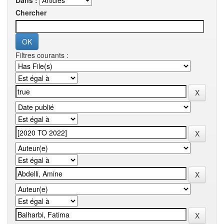
Dans :
Chercher
Filtres courants :