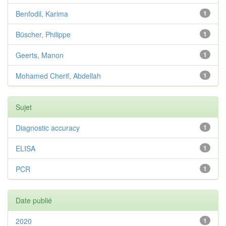
Benfodil, Karima
1
Büscher, Philippe
1
Geerts, Manon
1
Mohamed Cherif, Abdellah
1
Sujet
Diagnostic accuracy
1
ELISA
1
PCR
1
Date publié
2020
1