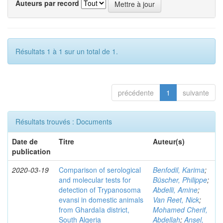
Auteurs par record
Résultats 1 à 1 sur un total de 1.
précédente
1
suivante
Résultats trouvés : Documents
Date de
Titre
Auteur(s)
publication
2020-03-19
Comparison of serological
Benfodil, Karima
;
and molecular tests for
Büscher, Philippe
;
detection of Trypanosoma
Abdelli, Amine
;
evansi in domestic animals
Van Reet, Nick
;
from Ghardaïa district,
Mohamed Cherif,
South Algeria
Abdellah
;
Ansel,