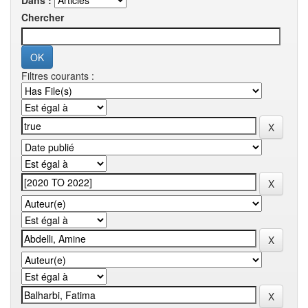
Dans :
Chercher
Filtres courants :