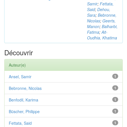
Samir
;
Fettata,
Said
;
Dehou,
Sara
;
Bebronne,
Nicolas
;
Geerts,
Manon
;
Balharbi,
Fatima
;
Ait-
Oudhia, Khatima
Découvrir
Auteur(e)
Ansel, Samir
1
Bebronne, Nicolas
1
Benfodil, Karima
1
Büscher, Philippe
1
Fettata, Said
1