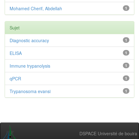
Mohamed Cherif, Abdellah
1
Sujet
Diagnostic accuracy
1
ELISA
1
Immune trypanolysis
1
qPCR
1
Trypanosoma evansi
1
DSPACE Université de bouira