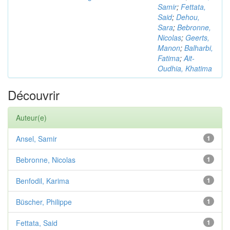
Samir
;
Fettata,
Said
;
Dehou,
Sara
;
Bebronne,
Nicolas
;
Geerts,
Manon
;
Balharbi,
Fatima
;
Ait-
Oudhia, Khatima
Découvrir
Auteur(e)
Ansel, Samir
1
Bebronne, Nicolas
1
Benfodil, Karima
1
Büscher, Philippe
1
Fettata, Said
1