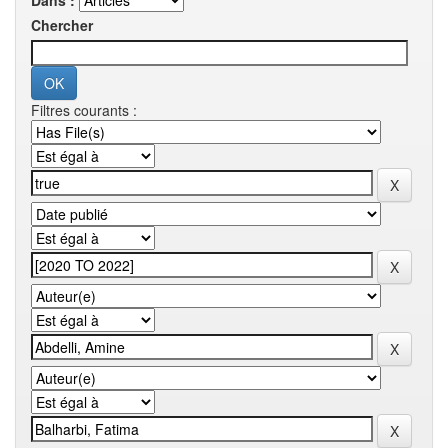
Dans :
Chercher
Filtres courants :