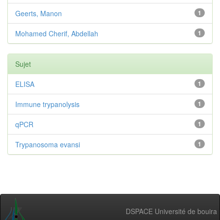
Geerts, Manon
1
Mohamed Cherif, Abdellah
1
Sujet
ELISA
1
Immune trypanolysis
1
qPCR
1
Trypanosoma evansi
1
DSPACE Université de bouira