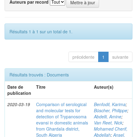
Auteurs par record
Résultats 1 à 1 sur un total de 1.
précédente
1
suivante
Résultats trouvés : Documents
Date de
Titre
Auteur(s)
publication
2020-03-19
Comparison of serological
Benfodil, Karima
;
and molecular tests for
Büscher, Philippe
;
detection of Trypanosoma
Abdelli, Amine
;
evansi in domestic animals
Van Reet, Nick
;
from Ghardaïa district,
Mohamed Cherif,
South Algeria
Abdellah
;
Ansel,