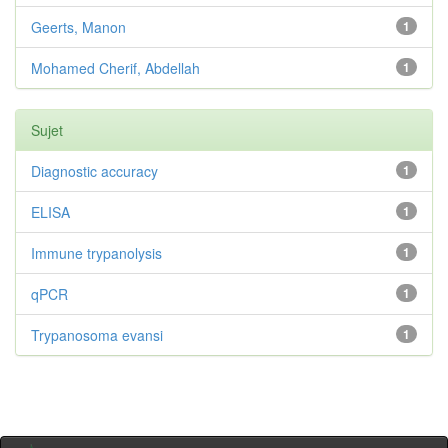
Geerts, Manon
1
Mohamed Cherif, Abdellah
1
Sujet
Diagnostic accuracy
1
ELISA
1
Immune trypanolysis
1
qPCR
1
Trypanosoma evansi
1