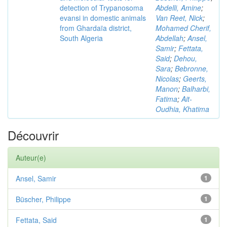
detection of Trypanosoma
Abdelli, Amine
;
evansi in domestic animals
Van Reet, Nick
;
from Ghardaïa district,
Mohamed Cherif,
South Algeria
Abdellah
;
Ansel,
Samir
;
Fettata,
Said
;
Dehou,
Sara
;
Bebronne,
Nicolas
;
Geerts,
Manon
;
Balharbi,
Fatima
;
Ait-
Oudhia, Khatima
Découvrir
Auteur(e)
Ansel, Samir
1
Büscher, Philippe
1
Fettata, Said
1