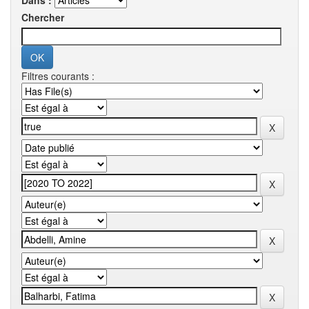
Dans :
Chercher
Filtres courants :