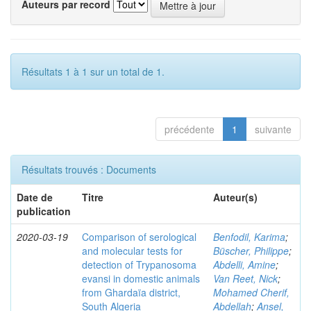
Auteurs par record
Résultats 1 à 1 sur un total de 1.
précédente
1
suivante
Résultats trouvés : Documents
Date de
Titre
Auteur(s)
publication
2020-03-19
Comparison of serological
Benfodil, Karima
;
and molecular tests for
Büscher, Philippe
;
detection of Trypanosoma
Abdelli, Amine
;
evansi in domestic animals
Van Reet, Nick
;
from Ghardaïa district,
Mohamed Cherif,
South Algeria
Abdellah
;
Ansel,