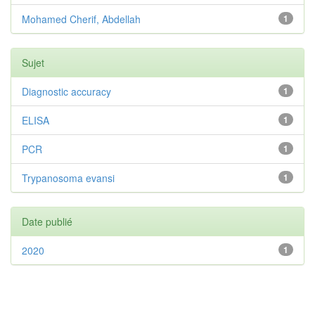
Mohamed Cherif, Abdellah
1
Sujet
Diagnostic accuracy
1
ELISA
1
PCR
1
Trypanosoma evansi
1
Date publié
2020
1