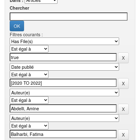
Dans :
Chercher
Filtres courants :