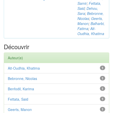
Samir
;
Fettata,
Said
;
Dehou,
Sara
;
Bebronne,
Nicolas
;
Geerts,
Manon
;
Balharbi,
Fatima
;
Ait-
Oudhia, Khatima
Découvrir
Auteur(e)
Ait-Oudhia, Khatima
1
Bebronne, Nicolas
1
Benfodil, Karima
1
Fettata, Said
1
Geerts, Manon
1