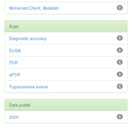
Mohamed Cherif, Abdellah
1
Sujet
Diagnostic accuracy
1
ELISA
1
PCR
1
qPCR
1
Trypanosoma evansi
1
Date publié
2020
1