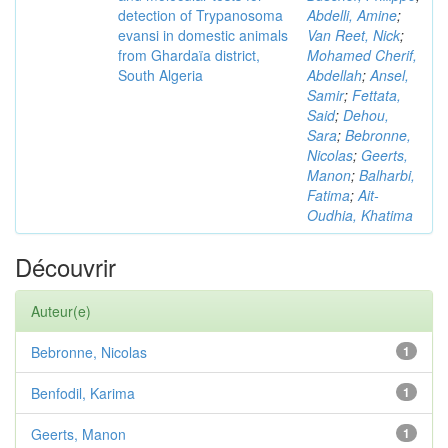
detection of Trypanosoma
Abdelli, Amine
;
evansi in domestic animals
Van Reet, Nick
;
from Ghardaïa district,
Mohamed Cherif,
South Algeria
Abdellah
;
Ansel,
Samir
;
Fettata,
Said
;
Dehou,
Sara
;
Bebronne,
Nicolas
;
Geerts,
Manon
;
Balharbi,
Fatima
;
Ait-
Oudhia, Khatima
Découvrir
Auteur(e)
Bebronne, Nicolas
1
Benfodil, Karima
1
Geerts, Manon
1