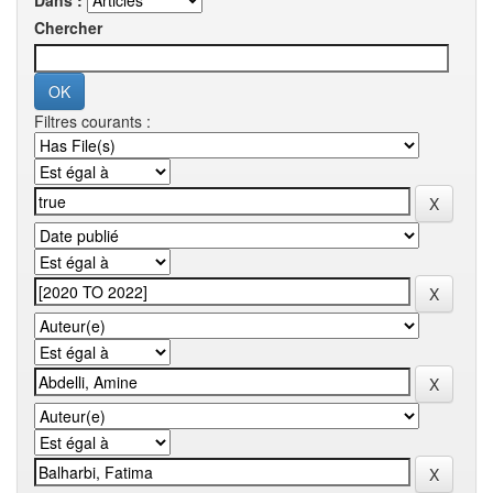
Dans :
Chercher
Filtres courants :