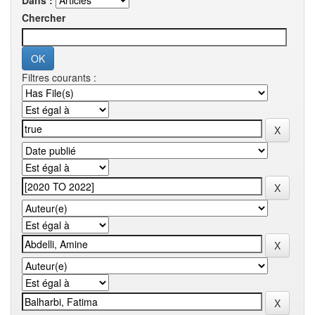
Dans :
Chercher
Filtres courants :