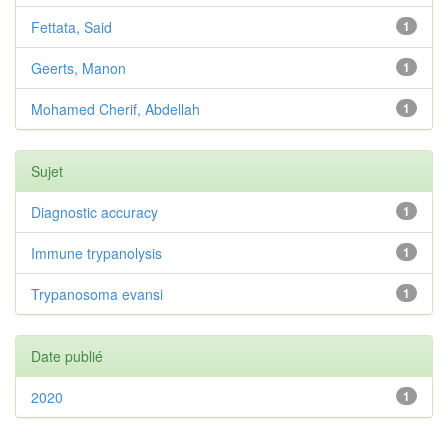
Fettata, Said
1
Geerts, Manon
1
Mohamed Cherif, Abdellah
1
Sujet
Diagnostic accuracy
1
Immune trypanolysis
1
Trypanosoma evansi
1
Date publié
2020
1