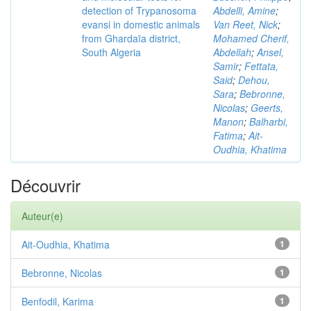
detection of Trypanosoma
Abdelli, Amine
;
evansi in domestic animals
Van Reet, Nick
;
from Ghardaïa district,
Mohamed Cherif,
South Algeria
Abdellah
;
Ansel,
Samir
;
Fettata,
Said
;
Dehou,
Sara
;
Bebronne,
Nicolas
;
Geerts,
Manon
;
Balharbi,
Fatima
;
Ait-
Oudhia, Khatima
Découvrir
Auteur(e)
Ait-Oudhia, Khatima
1
Bebronne, Nicolas
1
Benfodil, Karima
1