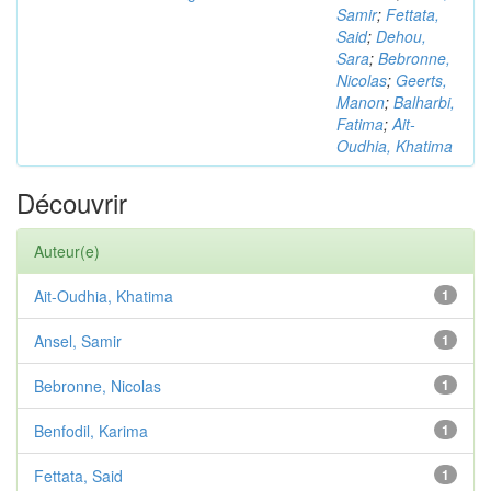
Samir
;
Fettata,
Said
;
Dehou,
Sara
;
Bebronne,
Nicolas
;
Geerts,
Manon
;
Balharbi,
Fatima
;
Ait-
Oudhia, Khatima
Découvrir
Auteur(e)
Ait-Oudhia, Khatima
1
Ansel, Samir
1
Bebronne, Nicolas
1
Benfodil, Karima
1
Fettata, Said
1