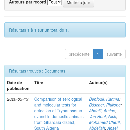
Auteurs par record
Résultats 1 à 1 sur un total de 1.
précédente
1
suivante
Résultats trouvés : Documents
Date de
Titre
Auteur(s)
publication
2020-03-19
Comparison of serological
Benfodil, Karima
;
and molecular tests for
Büscher, Philippe
;
detection of Trypanosoma
Abdelli, Amine
;
evansi in domestic animals
Van Reet, Nick
;
from Ghardaïa district,
Mohamed Cherif,
South Algeria
Abdellah
;
Ansel,