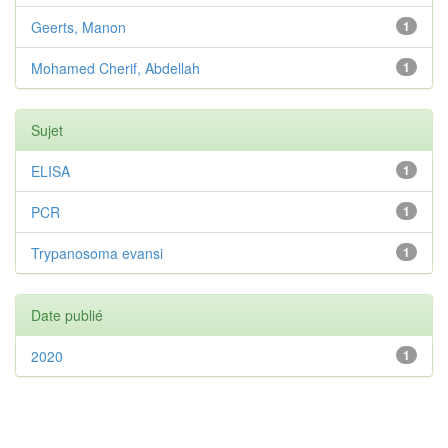
Geerts, Manon
1
Mohamed Cherif, Abdellah
1
Sujet
ELISA
1
PCR
1
Trypanosoma evansi
1
Date publié
2020
1