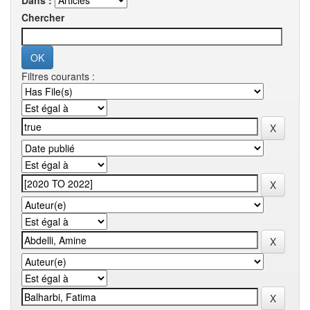
Dans :
Chercher
Filtres courants :