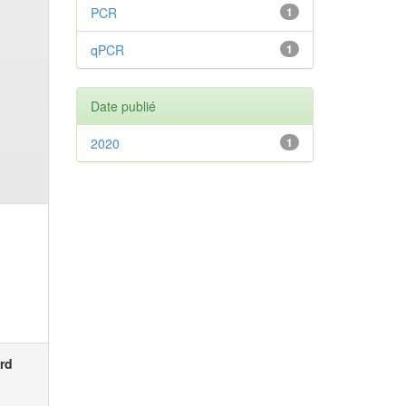
PCR
1
qPCR
1
Date publié
2020
1
rd