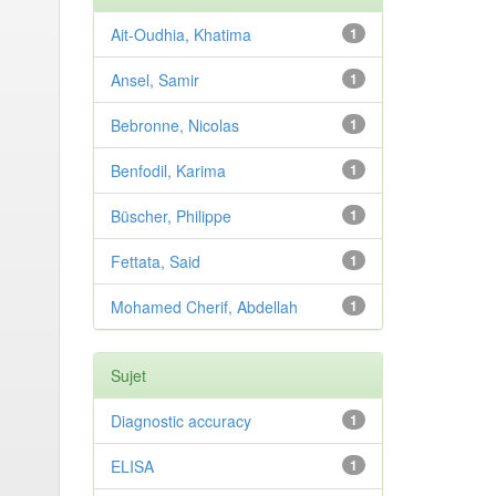
Ait-Oudhia, Khatima
1
Ansel, Samir
1
Bebronne, Nicolas
1
Benfodil, Karima
1
Büscher, Philippe
1
Fettata, Said
1
Mohamed Cherif, Abdellah
1
Sujet
Diagnostic accuracy
1
ELISA
1