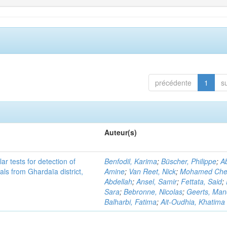
précédente
1
s
Auteur(s)
r tests for detection of
Benfodil, Karima
;
Büscher, Philippe
;
Ab
ls from Ghardaïa district,
Amine
;
Van Reet, Nick
;
Mohamed Cher
Abdellah
;
Ansel, Samir
;
Fettata, Said
;
Sara
;
Bebronne, Nicolas
;
Geerts, Ma
Balharbi, Fatima
;
Ait-Oudhia, Khatima