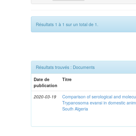
Résultats 1 à 1 sur un total de 1.
Résultats trouvés : Documents
Date de
Titre
publication
2020-03-19
Comparison of serological and molecula
Trypanosoma evansi in domestic anima
South Algeria