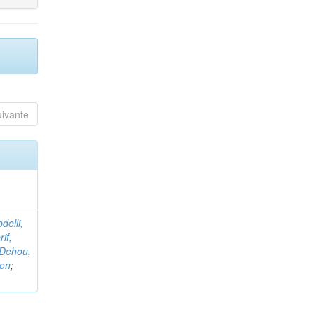
uivante
delli,
if,
Dehou,
non
;