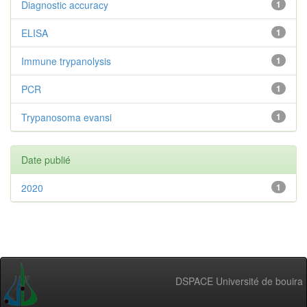
Diagnostic accuracy
1
ELISA
1
Immune trypanolysis
1
PCR
1
Trypanosoma evansi
1
Date publié
2020
1
DSPACE Université de bouira