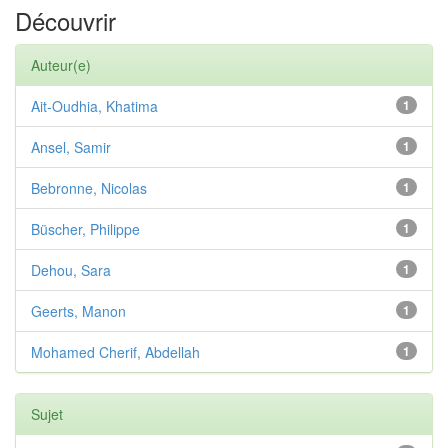
Découvrir
Auteur(e)
Ait-Oudhia, Khatima
1
Ansel, Samir
1
Bebronne, Nicolas
1
Büscher, Philippe
1
Dehou, Sara
1
Geerts, Manon
1
Mohamed Cherif, Abdellah
1
Sujet