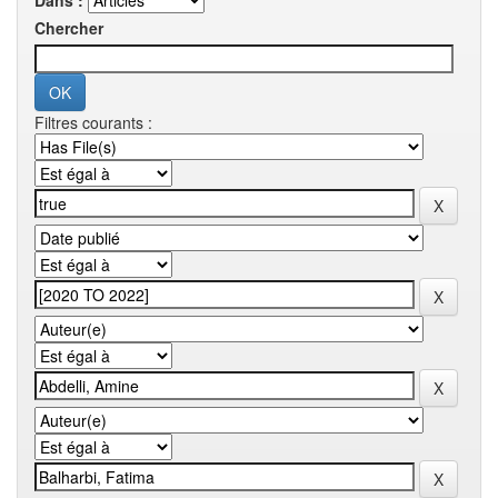
Dans :
Chercher
Filtres courants :