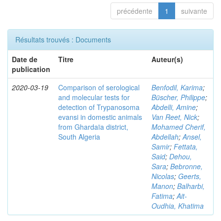
précédente
1
suivante
Résultats trouvés : Documents
Date de
Titre
Auteur(s)
publication
2020-03-19
Comparison of serological
Benfodil, Karima
;
and molecular tests for
Büscher, Philippe
;
detection of Trypanosoma
Abdelli, Amine
;
evansi in domestic animals
Van Reet, Nick
;
from Ghardaïa district,
Mohamed Cherif,
South Algeria
Abdellah
;
Ansel,
Samir
;
Fettata,
Said
;
Dehou,
Sara
;
Bebronne,
Nicolas
;
Geerts,
Manon
;
Balharbi,
Fatima
;
Ait-
Oudhia, Khatima